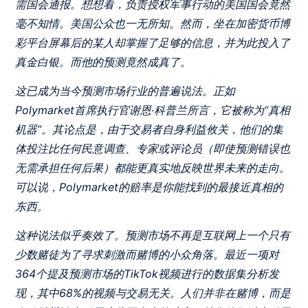
需国会通报。想想看，负责授权军事行动的美国国会竟然
毫不知情。美国公众也一无所知。然而，坐在加密货币博
彩平台屏幕后的某人却掌握了足够的信息，并为此投入了
真金白银。而他的预测竟然成真了。
这已成为当今预测市场行业的普遍说法。正如
Polymarket首席执行官谢恩·科普兰所言，它被称为“真相
机器”。其论点是，由于交易者自身利益攸关，他们的集
体投注比任何民意调查、专家或评论员（即使预测错误也
无需承担任何后果）都能更真实地反映世界未来的走向。
可以说，Polymarket的赔率是你能找到的最接近真相的
东西。
这种说法似乎奏效了。预测市场不再是互联网上一个只有
少数赌徒为了寻求刺激而赌博的小众角落。最近一项对
364个提及预测市场的TikTok视频进行的数据集分析发
现，其中68%的视频与交易无关。人们并非在赌博，而是