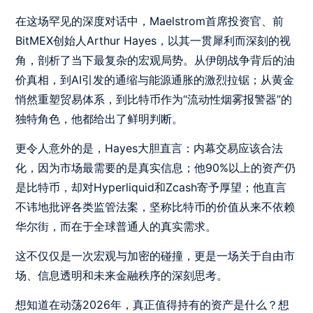
在这场罕见的深度对话中，Maelstrom首席投资官、前
BitMEX创始人Arthur Hayes，以其一贯犀利而深刻的视
角，剖析了当下最复杂的宏观局势。从伊朗战争背后的油
价真相，到AI引发的通缩与能源通胀的激烈拉锯；从黄金
悄然重塑贸易体系，到比特币作为“流动性烟雾报警器”的
独特角色，他都给出了鲜明判断。
更令人意外的是，Hayes大胆直言：内幕交易应该合法
化，因为市场最需要的是真实信息；他90%以上的资产仍
是比特币，却对Hyperliquid和Zcash寄予厚望；他直言
不讳地批评各类监管法案，坚称比特币的价值从来不依赖
华尔街，而在于全球普通人的真实需求。
这不仅仅是一次宏观与加密的碰撞，更是一场关于自由市
场、信息透明和未来金融秩序的深刻思考。
想知道在动荡2026年，真正值得持有的资产是什么？想