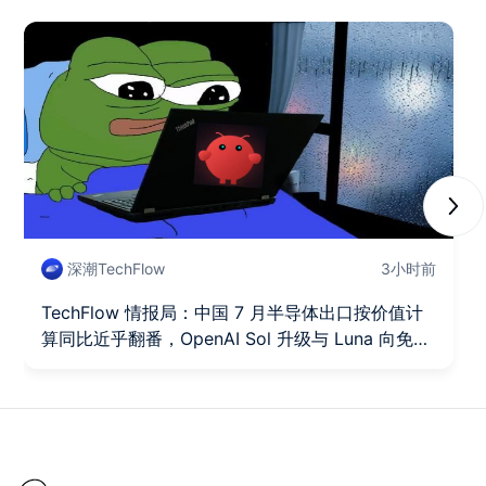
Next
深潮TechFlow
3小时前
TechFlow 情报局：中国 7 月半导体出口按价值计
算同比近乎翻番，OpenAI Sol 升级与 Luna 向免费
用户全面开放