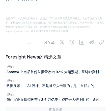
免责声明：本文章仅代表作者个人观点，不代表本平台的立场和观点。本文章仅供信息分
享，不构成对任何人的任何投资建议。用户与作者之间的任何争议，与本平台无关。如网页
中刊载的文章或图片涉及侵权，请提供相关的权利证明和身份证明发送邮件到
support@aicoin.com，本平台相关工作人员将会进行核查。
分享至：
Foresight News的精选文章
1天前
SpaceX 上市后首份财报营收增 92% 大超预期，星链独撑利
润，AI 亏损收窄但支出高于预期
1天前
数据显示：「AI 股神」不是被空头击溃的，是「自找」的
1天前
华尔街正在悄悄改变：8.6 万亿美元资产进入链上时代，金融基
础设施迎来新阶段
查看更多