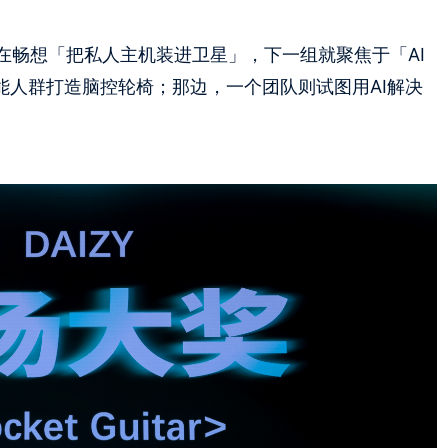
在畅想「把私人主机装进卫星」，下一组就聚焦于「AI
能人群打造脑控轮椅；那边，一个团队则试图用AI解决