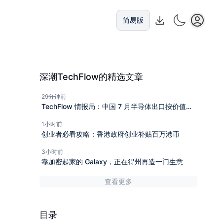
简易版
深潮TechFlow的精选文章
29分钟前
TechFlow 情报局：中国 7 月半导体出口按价值计
算同比近乎翻番，OpenAI Sol 升级与 Luna 向免费
1小时前
用户全面开放
创业者必看攻略：香港政府创业补贴百万港币
3小时前
靠加密起家的 Galaxy，正在得州再造一门生意
查看更多
目录