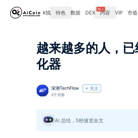
链上
K线
特色
数据
DEX
内容
VIP
市值
越来越多的人，已经
化器
深潮TechFlow
关注
3个月前
AI 总结，5秒速览全文