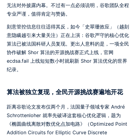
无法对外披露内幕。不过有一点必须说明，谷歌团队全程
专业严谨，值得肯定与赞扬。
刻意管控信息往往适得其反，如今「史翠珊效应」（越刻
意隐瞒越引来大量关注）正在上演：谷歌严守的核心优化
算法已被法国科研人员复现。更出人意料的是，一项全民
协作破解 Shor 算法的开源挑战赛正式上线，官网
ecdsa.fail 上线短短数小时就刷新 Shor 算法优化的世界
纪录。
算法被独立复现，全民开源挑战赛遍地开花
距离谷歌论文发布仅两个月，法国量子领域专家 André
Schrottenloher 就率先破译这套核心优化逻辑，题为
《椭圆曲线离散对数优化点加电路》（Optimized Point
Addition Circuits for Elliptic Curve Discrete