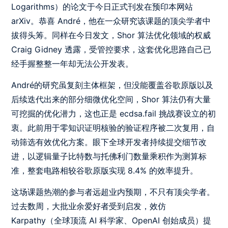
Logarithms）的论文于今日正式刊发在预印本网站
arXiv。恭喜 André，他在一众研究该课题的顶尖学者中
拔得头筹。同样在今日发文，Shor 算法优化领域的权威
Craig Gidney 透露，受管控要求，这套优化思路自己已
经手握整整一年却无法公开发表。
André的研究虽复刻主体框架，但没能覆盖谷歌原版以及
后续迭代出来的部分细微优化空间，Shor 算法仍有大量
可挖掘的优化潜力，这也正是 ecdsa.fail 挑战赛设立的初
衷。此前用于零知识证明核验的验证程序被二次复用，自
动筛选有效优化方案。眼下全球开发者持续提交细节改
进，以逻辑量子比特数与托佛利门数量乘积作为测算标
准，整套电路相较谷歌原版实现 8.4% 的效率提升。
这场课题热潮的参与者远超业内预期，不只有顶尖学者。
过去数周，大批业余爱好者受到启发，效仿
Karpathy（全球顶流 AI 科学家、OpenAI 创始成员）提