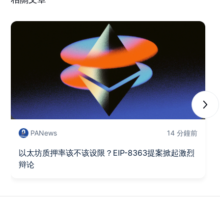
Next
PANews
14 分鐘前
以太坊质押率该不该设限？EIP-8363提案掀起激烈
辩论