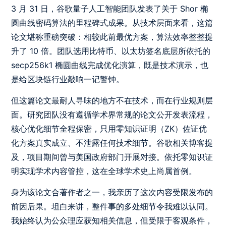
3 月 31 日，谷歌量子人工智能团队发表了关于 Shor 椭
圆曲线密码算法的里程碑式成果。从技术层面来看，这篇
论文堪称重磅突破：相较此前最优方案，算法效率整整提
升了 10 倍。团队选用比特币、以太坊签名底层所依托的
secp256k1 椭圆曲线完成优化演算，既是技术演示，也
是给区块链行业敲响一记警钟。
但这篇论文最耐人寻味的地方不在技术，而在行业规则层
面。研究团队没有遵循学术界常规的论文公开发表流程，
核心优化细节全程保密，只用零知识证明（ZK）佐证优
化方案真实成立、不泄露任何技术细节。谷歌相关博客提
及，项目期间曾与美国政府部门开展对接。依托零知识证
明实现学术内容管控，这在全球学术史上尚属首例。
身为该论文合著作者之一，我亲历了这次内容受限发布的
前因后果。坦白来讲，整件事的多处细节令我难以认同。
我始终认为公众理应获知相关信息，但受限于客观条件，