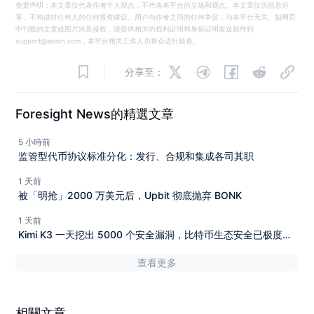
免责声明：本文章仅代表作者个人观点，不代表本平台的立场和观点。本文章仅供信息分
享，不构成对任何人的任何投资建议。用户与作者之间的任何争议，与本平台无关。如网页
中刊载的文章或图片涉及侵权，请提供相关的权利证明和身份证明发送邮件到
support@aicoin.com，本平台相关工作人员将会进行核查。
分享至：
Foresight News的精選文章
5 小時前
监管型代币协议标准分化：发行、合规和集成各司其职
1 天前
被「明抢」2000 万美元后，Upbit 彻底抛弃 BONK
1 天前
Kimi K3 一天挖出 5000 个安全漏洞，比特币生态安全已极度危
险？
查看更多
相關文章