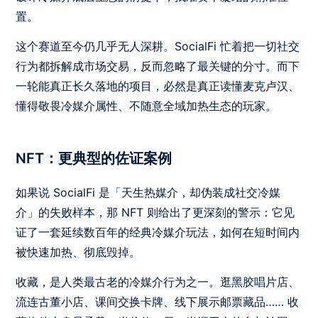
置。
这个赛道至今仍几乎无人深耕。SocialFi 忙着把一切社交
行为都拆解成市场交易，反而忽略了最关键的分寸。而下
一轮能真正长久落地的项目，必然是真正读懂麦克卢汉、
懂得敬畏冷媒介属性、不随意全域加热生态的玩家。
NFT：更典型的佐证案例
如果说 SocialFi 是「天生热媒介，却伪装成社交冷媒
介」的失败样本，那 NFT 则给出了更深刻的警示：它见
证了一套延续数百年的经典冷媒介玩法，如何在短时间内
被快速加热、彻底毁掉。
收藏，是人类最古老的冷媒介行为之一。逛黑胶唱片店、
流连古董小店、课间交换卡牌、线下展示邮票藏品…… 收