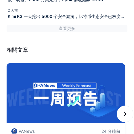
2 天前
Kimi K3 一天挖出 5000 个安全漏洞，比特币生态安全已极度危
险？
查看更多
相關文章
Next
PANews
24 分鐘前