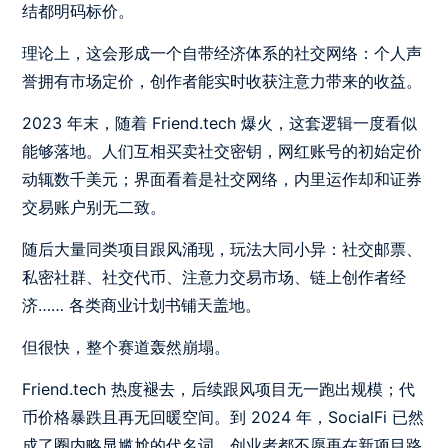
结都明码标价。
理论上，这会形成一个自带经济体系的社交网络：个人声
誉拥有市场定价，创作者能实时收获注意力带来的收益。
2023 年末，随着 Friend.tech 爆火，这套逻辑一度看似
能够落地。人们互相买卖社交密钥，网红账号的初始定价
动辄数千美元；界面看着是社交网络，内里运作却和证券
交易账户别无二致。
随后大量同类项目跟风涌现，玩法大同小异：社交邮票、
私密社群、社交代币、注意力交易市场、链上创作者经
济…… 各类商业计划书铺天盖地。
但很快，整个赛道轰然崩塌。
Friend.tech 热度褪去，后续跟风项目无一跑出规模；代
币价格暴跌且再无回暖空间。到 2024 年，SocialFi 已然
成了圈内略显尴尬的代名词，创业者都不愿再在新项目路