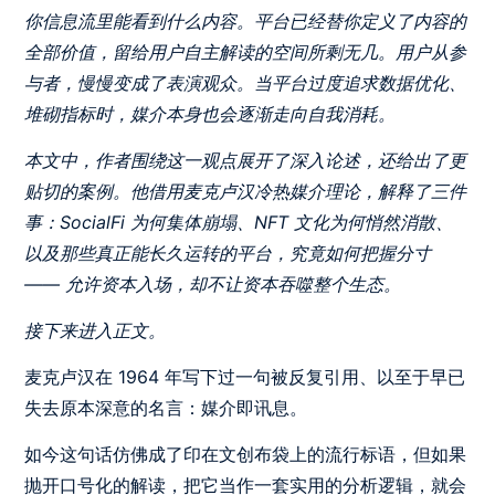
你信息流里能看到什么内容。平台已经替你定义了内容的
全部价值，留给用户自主解读的空间所剩无几。用户从参
与者，慢慢变成了表演观众。当平台过度追求数据优化、
堆砌指标时，媒介本身也会逐渐走向自我消耗。
本文中，作者围绕这一观点展开了深入论述，还给出了更
贴切的案例。他借用麦克卢汉冷热媒介理论，解释了三件
事：SocialFi 为何集体崩塌、NFT 文化为何悄然消散、
以及那些真正能长久运转的平台，究竟如何把握分寸
—— 允许资本入场，却不让资本吞噬整个生态。
接下来进入正文。
麦克卢汉在 1964 年写下过一句被反复引用、以至于早已
失去原本深意的名言：媒介即讯息。
如今这句话仿佛成了印在文创布袋上的流行标语，但如果
抛开口号化的解读，把它当作一套实用的分析逻辑，就会