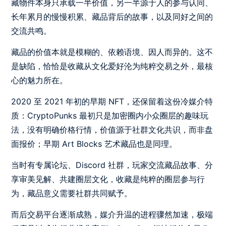
藏物件本身只承载一半价值，另一半源于人的参与认同、
长年累月的慢慢积累、藏品背后的故事，以及同好之间的
交流共鸣。
藏品的价值本就是模糊的、依赖语境、因人而异的。这不
是缺陷，恰恰是收藏从文化爱好沦为纯粹交易之外，最核
心的魅力所在。
2020 至 2021 年初的早期 NFT，还保留着这份冷媒介特
质：CryptoPunks 最初只是加密圈内小众圈层的趣味玩
法，没有明确价格行情，价值源于社群文化共识，而非盘
面报价；早期 Art Blocks 艺术藏品也是同理。
当时有专属论坛、Discord 社群，玩家交流藏品故事、分
享审美见解、共建圈层文化，收藏是纯粹的圈层参与行
为，藏品意义需要社群共同赋予。
而后交易平台逐渐成熟，媒介升温的进程骤然加速，极端