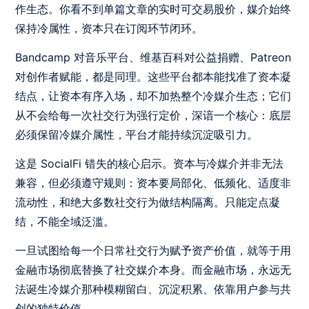
作生态。你看不到单篇文章的实时可交易股价，媒介始终
保持冷属性，资本只在订阅环节闭环。
Bandcamp 对音乐平台、维基百科对公益捐赠、Patreon
对创作者赋能，都是同理。这些平台都本能找准了资本凝
结点，让资本有序入场，却不加热整个冷媒介生态；它们
从不会给每一次社交行为强行定价，深谙一个核心：底层
必须保留冷媒介属性，平台才能持续沉淀吸引力。
这是 SocialFi 错失的核心启示。资本与冷媒介并非无法
兼容，但必须遵守规则：资本要局部化、低频化、适度非
流动性，和绝大多数社交行为做结构隔离。只能定点凝
结，不能全域泛滥。
一旦试图给每一个日常社交行为赋予资产价值，就等于用
金融市场彻底替换了社交媒介本身。而金融市场，永远无
法诞生冷媒介那种模糊留白、沉淀积累、依靠用户参与共
创的独特价值。