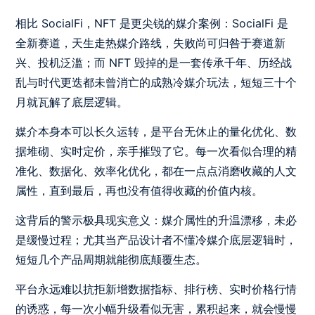
相比 SocialFi，NFT 是更尖锐的媒介案例：SocialFi 是
全新赛道，天生走热媒介路线，失败尚可归咎于赛道新
兴、投机泛滥；而 NFT 毁掉的是一套传承千年、历经战
乱与时代更迭都未曾消亡的成熟冷媒介玩法，短短三十个
月就瓦解了底层逻辑。
媒介本身本可以长久运转，是平台无休止的量化优化、数
据堆砌、实时定价，亲手摧毁了它。每一次看似合理的精
准化、数据化、效率化优化，都在一点点消磨收藏的人文
属性，直到最后，再也没有值得收藏的价值内核。
这背后的警示极具现实意义：媒介属性的升温漂移，未必
是缓慢过程；尤其当产品设计者不懂冷媒介底层逻辑时，
短短几个产品周期就能彻底颠覆生态。
平台永远难以抗拒新增数据指标、排行榜、实时价格行情
的诱惑，每一次小幅升级看似无害，累积起来，就会慢慢