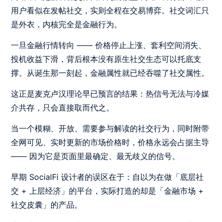
用户看似在发帖社交，实则全程在交易博弈。社交词汇只
是外衣，内核完全是金融行为。
一旦金融行情转向 —— 价格停止上涨、套利空间消失、
投机收益下滑，背后根本没有原生社交生态可以托底支
撑。从诞生那一刻起，金融属性就已经吞噬了社交属性。
这正是麦克卢汉理论早已预言的结果：热信号无法与冷媒
介共存，只会直接取而代之。
当一个模糊、开放、需要参与解读的社交行为，同时附带
全网可见、实时更新的市场价格时，价格永远会占据主导
—— 因为它是页面里最确定、最无歧义的信号。
早期 SocialFi 设计者的误区在于：自以为在做「底层社
交 + 上层经济」的平台，实际打造的却是「金融市场 +
社交皮囊」的产品。