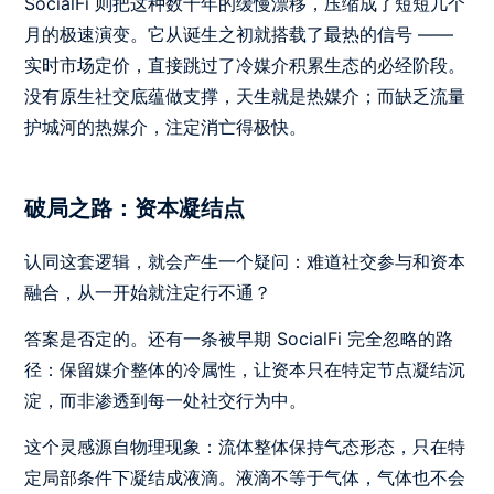
SocialFi 则把这种数十年的缓慢漂移，压缩成了短短几个
月的极速演变。它从诞生之初就搭载了最热的信号 ——
实时市场定价，直接跳过了冷媒介积累生态的必经阶段。
没有原生社交底蕴做支撑，天生就是热媒介；而缺乏流量
护城河的热媒介，注定消亡得极快。
破局之路：资本凝结点
认同这套逻辑，就会产生一个疑问：难道社交参与和资本
融合，从一开始就注定行不通？
答案是否定的。还有一条被早期 SocialFi 完全忽略的路
径：保留媒介整体的冷属性，让资本只在特定节点凝结沉
淀，而非渗透到每一处社交行为中。
这个灵感源自物理现象：流体整体保持气态形态，只在特
定局部条件下凝结成液滴。液滴不等于气体，气体也不会