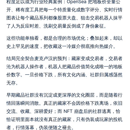
程度足以成为行业经典案例：OpenSea 把地板价全量公
开、稀有度工具把每一个特质量化成数字评分、实时行情
图表让每个藏品系列都像股票大盘、狙击交易机器人抹平
了人为反应时差、洗刷交易量反倒成了身份象征。
这些功能单独看，都是合理的市场优化；叠加起来，却以
史上罕见的速度，把收藏这一冷媒介彻底推向热媒介。
结局完全契合麦克卢汉的预判：藏家变成交易者，交易者
沦为机器人操作者，机器人把藏品价值简化成唯一的地板
价数字。一旦价格下跌，所有文化内涵、社群归属感荡然
无存。
早期藏品社群没有沉淀成更深厚的文化圈层，而是随着行
情回落瞬间消散。真正的藏家不会因价格下跌离场，依旧
交流、收藏、深耕爱好；而 NFT 崩盘后的社群逃离，恰
恰证明里面本就没有真正的藏家，只有伪装成玩家的投机
者，行情落幕，伪装便随之褪去。