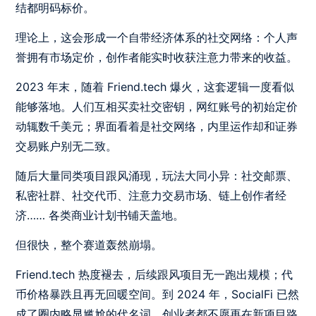
结都明码标价。
理论上，这会形成一个自带经济体系的社交网络：个人声
誉拥有市场定价，创作者能实时收获注意力带来的收益。
2023 年末，随着 Friend.tech 爆火，这套逻辑一度看似
能够落地。人们互相买卖社交密钥，网红账号的初始定价
动辄数千美元；界面看着是社交网络，内里运作却和证券
交易账户别无二致。
随后大量同类项目跟风涌现，玩法大同小异：社交邮票、
私密社群、社交代币、注意力交易市场、链上创作者经
济…… 各类商业计划书铺天盖地。
但很快，整个赛道轰然崩塌。
Friend.tech 热度褪去，后续跟风项目无一跑出规模；代
币价格暴跌且再无回暖空间。到 2024 年，SocialFi 已然
成了圈内略显尴尬的代名词，创业者都不愿再在新项目路