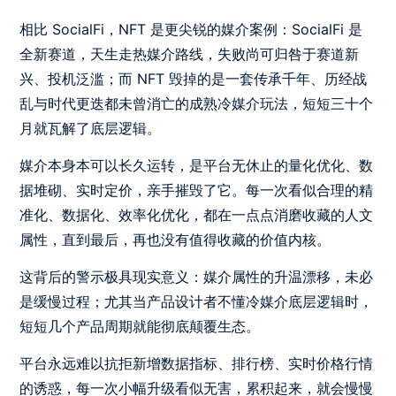
相比 SocialFi，NFT 是更尖锐的媒介案例：SocialFi 是
全新赛道，天生走热媒介路线，失败尚可归咎于赛道新
兴、投机泛滥；而 NFT 毁掉的是一套传承千年、历经战
乱与时代更迭都未曾消亡的成熟冷媒介玩法，短短三十个
月就瓦解了底层逻辑。
媒介本身本可以长久运转，是平台无休止的量化优化、数
据堆砌、实时定价，亲手摧毁了它。每一次看似合理的精
准化、数据化、效率化优化，都在一点点消磨收藏的人文
属性，直到最后，再也没有值得收藏的价值内核。
这背后的警示极具现实意义：媒介属性的升温漂移，未必
是缓慢过程；尤其当产品设计者不懂冷媒介底层逻辑时，
短短几个产品周期就能彻底颠覆生态。
平台永远难以抗拒新增数据指标、排行榜、实时价格行情
的诱惑，每一次小幅升级看似无害，累积起来，就会慢慢