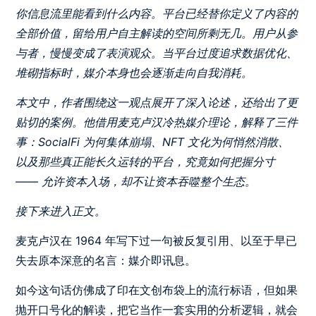
你信息流里能看到什么内容。平台已经替你定义了内容的
全部价值，留给用户自主解读的空间所剩无几。用户从参
与者，慢慢变成了表演观众。当平台过度追求数据优化、
堆砌指标时，媒介本身也会逐渐走向自我消耗。
本文中，作者围绕这一观点展开了深入论述，还给出了更
贴切的案例。他借用麦克卢汉冷热媒介理论，解释了三件
事：SocialFi 为何集体崩塌、NFT 文化为何悄然消散、
以及那些真正能长久运转的平台，究竟如何把握分寸
—— 允许资本入场，却不让资本吞噬整个生态。
接下来进入正文。
麦克卢汉在 1964 年写下过一句被反复引用、以至于早已
失去原本深意的名言：媒介即讯息。
如今这句话仿佛成了印在文创布袋上的流行标语，但如果
抛开口号化的解读，把它当作一套实用的分析逻辑，就会