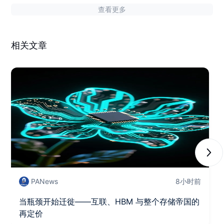
础设施迎来新阶段
查看更多
相关文章
Next
PANews
8小时前
当瓶颈开始迁徙——互联、HBM 与整个存储帝国的
再定价