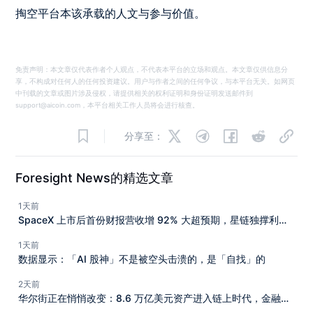
掏空平台本该承载的人文与参与价值。
免责声明：本文章仅代表作者个人观点，不代表本平台的立场和观点。本文章仅供信息分
享，不构成对任何人的任何投资建议。用户与作者之间的任何争议，与本平台无关。如网页
中刊载的文章或图片涉及侵权，请提供相关的权利证明和身份证明发送邮件到
support@aicoin.com，本平台相关工作人员将会进行核查。
分享至：
Foresight News的精选文章
1天前
SpaceX 上市后首份财报营收增 92% 大超预期，星链独撑利
润，AI 亏损收窄但支出高于预期
1天前
数据显示：「AI 股神」不是被空头击溃的，是「自找」的
2天前
华尔街正在悄悄改变：8.6 万亿美元资产进入链上时代，金融基