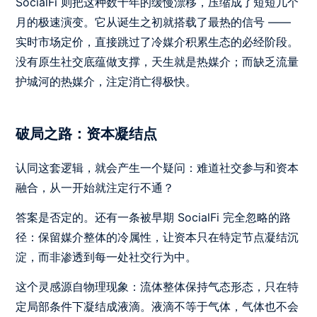
SocialFi 则把这种数十年的缓慢漂移，压缩成了短短几个
月的极速演变。它从诞生之初就搭载了最热的信号 ——
实时市场定价，直接跳过了冷媒介积累生态的必经阶段。
没有原生社交底蕴做支撑，天生就是热媒介；而缺乏流量
护城河的热媒介，注定消亡得极快。
破局之路：资本凝结点
认同这套逻辑，就会产生一个疑问：难道社交参与和资本
融合，从一开始就注定行不通？
答案是否定的。还有一条被早期 SocialFi 完全忽略的路
径：保留媒介整体的冷属性，让资本只在特定节点凝结沉
淀，而非渗透到每一处社交行为中。
这个灵感源自物理现象：流体整体保持气态形态，只在特
定局部条件下凝结成液滴。液滴不等于气体，气体也不会