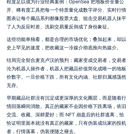
程度足以成为行业经典案例：OpenSea 把地板价全量公
开、稀有度工具把每一个特质量化成数字评分、实时行情
图表让每个藏品系列都像股票大盘、狙击交易机器人抹平
了人为反应时差、洗刷交易量反倒成了身份象征。
这些功能单独看，都是合理的市场优化；叠加起来，却以
史上罕见的速度，把收藏这一冷媒介彻底推向热媒介。
结局完全契合麦克卢汉的预判：藏家变成交易者，交易者
沦为机器人操作者，机器人把藏品价值简化成唯一的地板
价数字。一旦价格下跌，所有文化内涵、社群归属感荡然
无存。
早期藏品社群没有沉淀成更深厚的文化圈层，而是随着行
情回落瞬间消散。真正的藏家不会因价格下跌离场，依旧
交流、收藏、深耕爱好；而 NFT 崩盘后的社群逃离，恰
恰证明里面本就没有真正的藏家，只有伪装成玩家的投机
者，行情落幕，伪装便随之褪去。