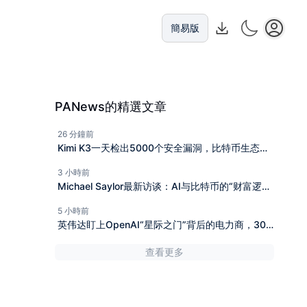
簡易版
PANews的精選文章
26 分鐘前
Kimi K3一天检出5000个安全漏洞，比特币生态安
全告急？
3 小時前
Michael Saylor最新访谈：AI与比特币的“财富逻
辑”
5 小時前
英伟达盯上OpenAI“星际之门”背后的电力商，30
亿美元直接入股
查看更多