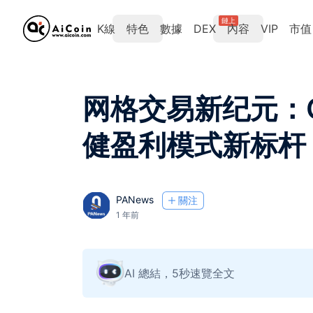
鏈上
K線
特色
數據
DEX
內容
VIP
市值
网格交易新纪元：G
健盈利模式新标杆
PANews
關注
1 年前
AI 總結，5秒速覽全文