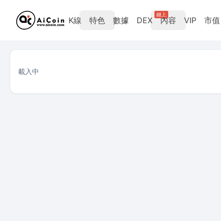
鏈上
K線
特色
數據
DEX
內容
VIP
市值
unc Solana DEX 代幣行情
查看 unc（unc）在 Solana 上的 DEX 即時價格 --、24h 漲跌幅
DEX 代幣行情列表
載入中