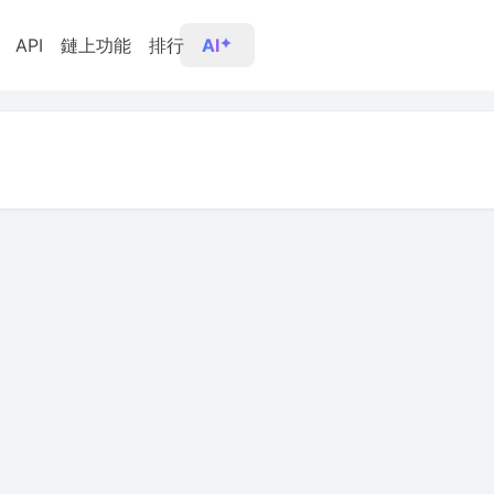
API
鏈上功能
排行
AI
 +6.69%、K 線走勢、市值 --、流動性 --、24h 成交量 --、持有人 