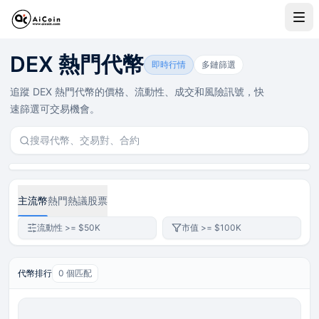
DEX 代幣行情與鏈上交易數據
DEX 熱門代幣
AiCoin DEX 代幣行情聚合 Solana、Ethereum、BNB
即時行情
多鏈篩選
追蹤 DEX 熱門代幣的價格、流動性、成交和風險訊號，快
速篩選可交易機會。
主流幣
熱門
熱議
股票
流動性 >= $50K
市值 >= $100K
代幣排行
0 個匹配