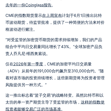
去年的一份Coinglass报告
。
CME的指数期货显示
在上周宣布
计划于6月1日推出比特
币波动期货，待监管批准，提供了一种简便的方法来对价
格波动进行赌注。
“对受监管的加密货币期货的需求持续增加，我们的产品
组合中平均日交易量同比增长了43%。”全球加密产品负
责人乔凡尼·维西奥索说。
仅在
2026年第一季度
，CME的加密平均日交易量
（ADV）从前年的191,000合约飙升至310,000合约。“随
着对该市场的投资持续增长，这些新期货将为投资者管理
风险提供另一种方式。”
这一推出标志着“篮子交易”的战略转变。虽然比特币和以
太坊的单一资产期货主导了受监管的市场，
这样的指数使
投资者能够交易广泛的市场基准
。