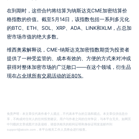
在到期时，这些合约将结算为纳斯达克CME加密结算价
格指数的价值。截至5月14日，该指数包括一系列多元化
的BTC、ETH、SOL、XRP、ADA、LINK和XLM，占总加
密市场市值的绝大多数。
维西奥索解释说，CME-纳斯达克加密指数期货为投资者
提供了一种受监管的、成本有效的、方便的方式来对冲或
获得对整体加密市场的广泛敞口——在这个领域，衍生品
现在
占全球所有交易活动的近80%
。
免责声明：本文章仅代表作者个人观点，不代表本平台的立场和观点。本文章仅供信息分
享，不构成对任何人的任何投资建议。用户与作者之间的任何争议，与本平台无关。如网页
中刊载的文章或图片涉及侵权，请提供相关的权利证明和身份证明发送邮件到
support@aicoin.com，本平台相关工作人员将会进行核查。