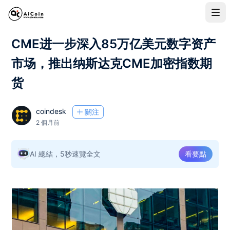
CME进一步深入85万亿美元数字资产
市场，推出纳斯达克CME加密指数期
货
coindesk
關注
2 個月前
AI 總結，5秒速覽全文
看要點