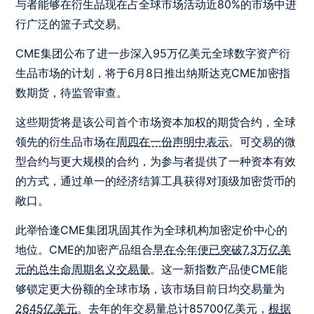
与者能够在衍生品现在占全球市场活动近80%的市场中进
行广泛的篮子式交易。
CME集团公布了进一步深入95万亿美元全球数字资产衍
生品市场的计划，将于6月8日推出纳斯达克CME加密指
数期货，待监管审查。
这些期货将是该公司首个市场资本加权的期货合约，全球
领先的衍生品市场在
周四在一份声明中表示
。可交易的微
型合约与更大规模的合约，为参与者提供了一种资本有效
的方式，通过单一的经济结算工具获得对顶级加密货币的
敞口。
此举恰逢CME集团巩固其作为全球机构加密定价中心的
地位。CME的加密产品组合
早在今年便已突破7.3万亿美
元的总生命周期名义交易量
。这一新指数产品使CME能
够锁定更大份额的全球市场，该市场目前日均交易量为
2645亿美元
。去年的年交易量总计85700亿美元，
根据