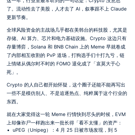
这一年，行业里最常听到的一句话是：Crypto 没意思
了。流动性去了美股，人才去了 AI，叙事跟不上 Claude
更新节奏。
全球风险资金的主战场几乎都在美韩台的科技股，尤其是
存储、AI 算力、芯片和电力基础设施。Crypto 这边只有
存量博弈，Solana 和 BNB Chain 上的 Meme 早就卷成
了内部相互收割的 PvP 道场，打狗选手们十打九亏，链
上情绪从偶尔时不时的 FOMO 退化成了「哀莫大于心
死」。
Crypto 的人自己都开始怀疑，这个圈子还能不能再写出
一些不是模仿别人、不是追逐热点、纯粹属于这个行业的
东西。
就在大家觉得这一轮 Meme 行情快到尽头的时候，EVM
上却像诈尸一样跑出来一批长得「看不太懂」的资产：
uPEG（Unipeg）：4 月 25 日被市场发现，到 5