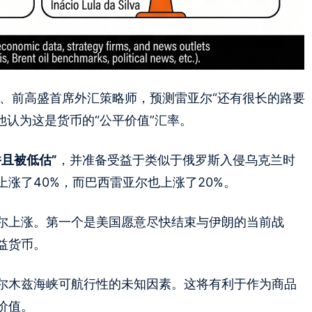
员、前高盛首席外汇策略师，预测雷亚尔“还有很长的路要
他认为这是货币的“公平价值”汇率。
并且被低估”
，并准备受益于类似于俄罗斯入侵乌克兰时
涨了40%，而巴西雷亚尔也上涨了20%。
尔上涨。第一个是美国愿意尽快结束与伊朗的当前战
益货币。
尔木兹海峡可航行性的未知因素。这将有利于作为商品
价值。