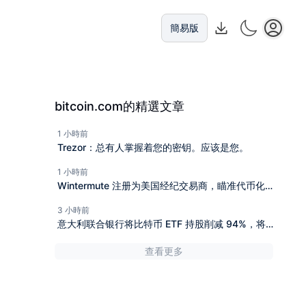
簡易版
bitcoin.com的精選文章
1 小時前
Trezor：总有人掌握着您的密钥。应该是您。
1 小時前
Wintermute 注册为美国经纪交易商，瞄准代币化
股票
3 小時前
意大利联合银行将比特币 ETF 持股削减 94%，将
质押以太坊的头寸增加至三倍
查看更多