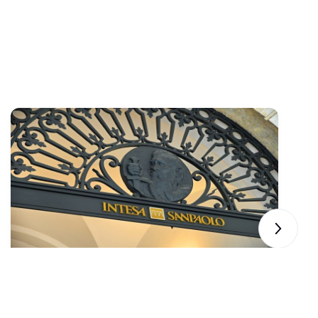
Next sli
bitcoin.com
3 小時前
意大利联合银行将比特币 ETF 持股削减 94%，
B
将质押以太坊的头寸增加至三倍
换