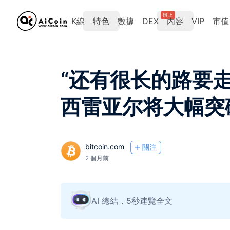
鏈上
K線
特色
數據
DEX
內容
VIP
市值
“还有很长的路要
西雷亚尔将大幅突
bitcoin.com
關注
2 個月前
AI 總結，5秒速覽全文