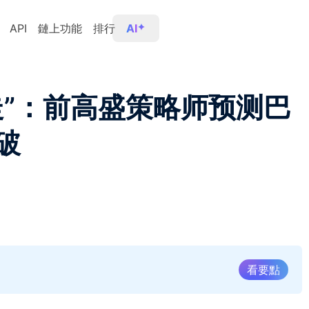
API
鏈上功能
排行
AI
走”：前高盛策略师预测巴
破
看要點