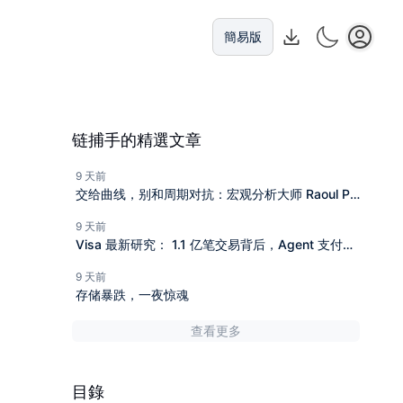
簡易版
链捕手的精選文章
9 天前
交给曲线，别和周期对抗：宏观分析大师 Raoul Pal
的加密 10 年投资复盘
9 天前
Visa 最新研究： 1.1 亿笔交易背后，Agent 支付正
在重构互联网商业
9 天前
存储暴跌，一夜惊魂
查看更多
目錄