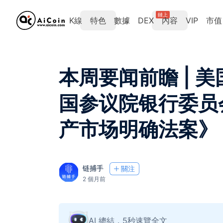
鏈上
K線
特色
數據
DEX
內容
VIP
市值
本周要闻前瞻 | 美
国参议院银行委员会
产市场明确法案》
链捕手
關注
2 個月前
AI 總結，5秒速覽全文