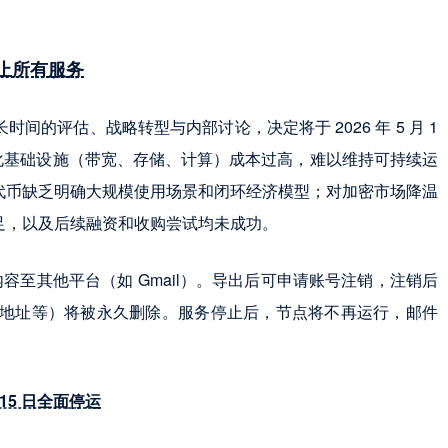
步停止所有服务
经过长时间的评估、战略转型与内部讨论，决定将于 2026 年 5 月 1
化基础设施（带宽、存储、计算）成本过高，难以维持可持续运
代币缺乏明确大规模使用场景和闭环经济模型；对加密市场降温
足，以及后续融资和收购尝试均未成功。
件内容至其他平台（如 Gmail）。导出后可申请账号注销，注销后
交地址等）将被永久删除。服务停止后，节点将不再运行，邮件
月 15 日全面停运