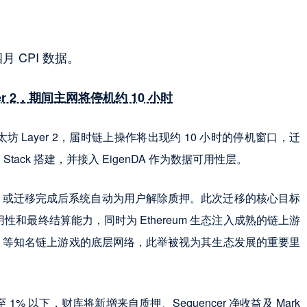
四月 CPI 数据。
yer 2，期间主网将停机约 10 小时
至以太坊 Layer 2，届时链上操作将出现约 10 小时的停机窗口，迁
ack 搭建，并接入 EigenDA 作为数据可用性层。
押，或迁移完成后系统自动为用户解除质押。此次迁移的核心目标
数据可用性和最终结算能力，同时为 Ethereum 生态注入成熟的链上游
y 和 Pixels 等知名链上游戏的底层网络，此举被视为其生态发展的重要里
1% 以下，财库将新增来自质押、Sequencer 净收益及 Mark