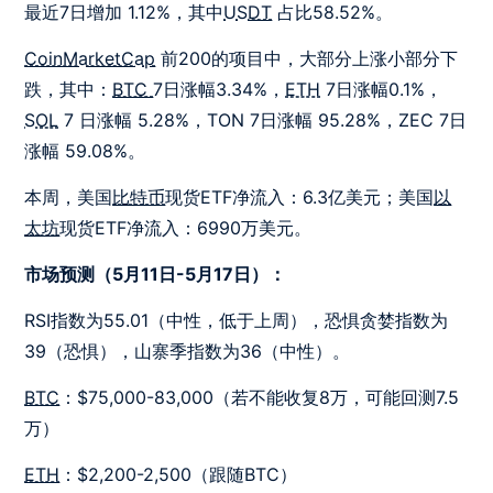
最近7日增加 1.12%，其中
USDT
占比58.52%。
CoinMarketCap
前200的项目中，大部分上涨小部分下
跌，其中：
BTC
7日涨幅3.34%，
ETH
7日涨幅0.1%，
SOL
7 日涨幅 5.28%，TON 7日涨幅 95.28%，ZEC 7日
涨幅 59.08%。
本周，美国
比特币
现货ETF净流入：6.3亿美元；美国
以
太坊
现货ETF净流入：6990万美元。
市场预测（5月11日-5月17日）：
RSI指数为55.01（中性，低于上周），恐惧贪婪指数为
39（恐惧），山寨季指数为36（中性）。
BTC
：$75,000-83,000（若不能收复8万，可能回测7.5
万）
ETH
：$2,200-2,500（跟随BTC）