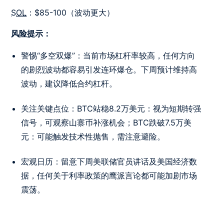
SOL
：$85-100（波动更大）
风险提示：
警惕“多空双爆”：当前市场杠杆率较高，任何方向
的剧烈波动都容易引发连环爆仓。下周预计维持高
波动，建议降低合约杠杆。
关注关键点位：BTC站稳8.2万美元：视为短期转强
信号，可观察山寨币补涨机会；BTC跌破7.5万美
元：可能触发技术性抛售，需注意避险。
宏观日历：留意下周美联储官员讲话及美国经济数
据，任何关于利率政策的鹰派言论都可能加剧市场
震荡。