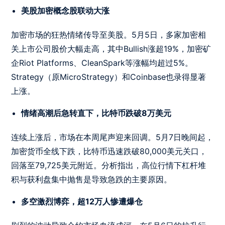
美股加密概念股联动大涨
加密市场的狂热情绪传导至美股。5月5日，多家加密相
关上市公司股价大幅走高，其中Bullish涨超19%，加密矿
企Riot Platforms、CleanSpark等涨幅均超过5%。
Strategy（原MicroStrategy）和Coinbase也录得显著
上涨。
情绪高潮后急转直下，比特币跌破8万美元
连续上涨后，市场在本周尾声迎来回调。5月7日晚间起，
加密货币全线下跌，比特币迅速跌破80,000美元关口，
回落至79,725美元附近。分析指出，高位行情下杠杆堆
积与获利盘集中抛售是导致急跌的主要原因。
多空激烈博弈，超12万人惨遭爆仓