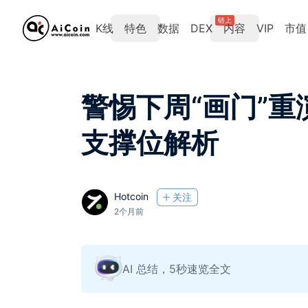
链上
K线
特色
数据
DEX
内容
VIP
市值
警惕下周“画门”重演
支撑位解析
Hotcoin
关注
2个月前
AI 总结，5秒速览全文