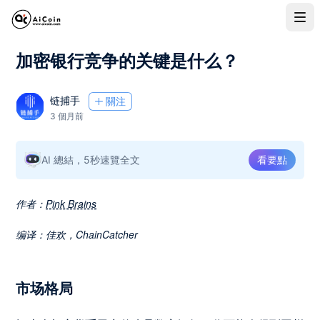
加密银行竞争的关键是什么？
链捕手
關注
3 個月前
AI 總結，5秒速覽全文
看要點
Pink Brains
作者：
编译：佳欢，ChainCatcher
市场格局