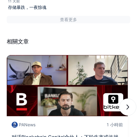
11 天前
存储暴跌，一夜惊魂
查看更多
相關文章
Next
PANews
1 小時前
对话Blockchain Capital合伙人：下轮牛市或许就