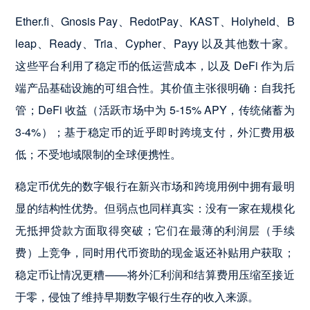
Ether.fi、Gnosis Pay、RedotPay、KAST、Holyheld、B
leap、Ready、Tria、Cypher、Payy 以及其他数十家。
这些平台利用了稳定币的低运营成本，以及 DeFi 作为后
端产品基础设施的可组合性。其价值主张很明确：自我托
管；DeFi 收益（活跃市场中为 5-15% APY，传统储蓄为
3-4%）；基于稳定币的近乎即时跨境支付，外汇费用极
低；不受地域限制的全球便携性。
稳定币优先的数字银行在新兴市场和跨境用例中拥有最明
显的结构性优势。但弱点也同样真实：没有一家在规模化
无抵押贷款方面取得突破；它们在最薄的利润层（手续
费）上竞争，同时用代币资助的现金返还补贴用户获取；
稳定币让情况更糟——将外汇利润和结算费用压缩至接近
于零，侵蚀了维持早期数字银行生存的收入来源。