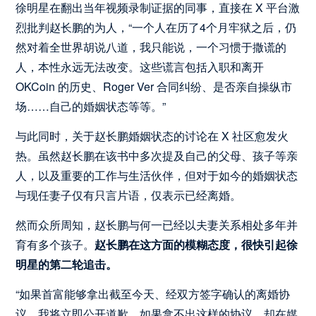
徐明星在翻出当年视频录制证据的同事，直接在 X 平台激
烈批判赵长鹏的为人，“一个人在历了4个月牢狱之后，仍
然对着全世界胡说八道，我只能说，一个习惯于撒谎的
人，本性永远无法改变。这些谎言包括入职和离开
OKCoin 的历史、Roger Ver 合同纠纷、是否亲自操纵市
场……自己的婚姻状态等等。”
与此同时，关于赵长鹏婚姻状态的讨论在 X 社区愈发火
热。虽然赵长鹏在该书中多次提及自己的父母、孩子等亲
人，以及重要的工作与生活伙伴，但对于如今的婚姻状态
与现任妻子仅有只言片语，仅表示已经离婚。
然而众所周知，赵长鹏与何一已经以夫妻关系相处多年并
育有多个孩子。
赵长鹏在这方面的模糊态度，很快引起徐
明星的第二轮追击。
“如果首富能够拿出截至今天、经双方签字确认的离婚协
议，我将立即公开道歉。如果拿不出这样的协议，却在媒