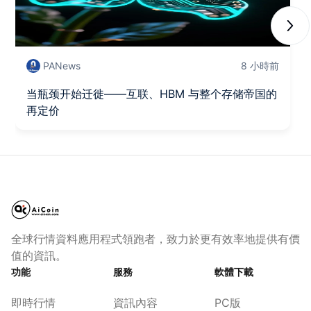
Next
PANews
8 小時前
当瓶颈开始迁徙——互联、HBM 与整个存储帝国的
再定价
全球行情資料應用程式領跑者，致力於更有效率地提供有價
值的資訊。
功能
服務
軟體下載
即時行情
資訊內容
PC版