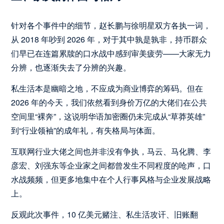
针对各个事件中的细节，赵长鹏与徐明星双方各执一词，
从 2018 年吵到 2026 年，对于其中孰是孰非，持币群众
们早已在连篇累牍的口水战中感到审美疲劳——大家无力
分辨，也逐渐失去了分辨的兴趣。
私生活本是幽暗之地，不应成为商业博弈的筹码。但在
2026 年的今天，我们依然看到身价万亿的大佬们在公共
空间里“裸奔”，这说明华语加密圈仍未完成从“草莽英雄”
到“行业领袖”的成年礼，有失格局与体面。
互联网行业大佬之间也并非没有争执，马云、马化腾、李
彦宏、刘强东等企业家之间都曾发生不同程度的呛声，口
水战频频，但更多地集中在个人行事风格与企业发展战略
上。
反观此次事件，10 亿美元赌注、私生活攻讦、旧账翻