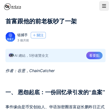
首富跟他的前老板吵了一架
链捕手
關注
3 個月前
AI 總結，5秒速覽全文
看要點
作者：谷昱，ChainCatcher
一、 恩怨起底：一份回忆录引发的“血案”
事件缘由是币安创始人、华语加密圈首富赵长鹏昨日正式