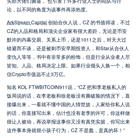
头部大佬们撕逼， 也引发了许多行业人士的站队与讨
论，以不同的角度为该事件再添热度。
ArkStream Capital
创始合伙人说，CZ 的书值得读，不过
CZ的人品和格局和顶尖企业家有很大差距，无论是币安
默许的内幕交易、关系上币，还是1011之后，对天大过
错避而不谈，还是被刺币安早期投资人，和Star从合伙人
变仇人等等，书中有非常多的粉饰，但是行业从业者人尽
皆知。人品、格局决定上限。如果行业领头人换一个，相
信Crypto市值远不止3万亿。
知名 KOL FTWBITCOIN911说，“CZ 把和李老板私人的
饭局说的话，在李老板和徐老板没有撕破脸的情况下，直
接爆出来，一看就不懂中国的人情世故，人家给你私人说
的话，你直接写出来，估计也没有老李的许可，你这样做
很让人被动，再说举报这事你又没有真凭实据，你写出来
这件事本身就很小孩子行为，CZ 不是蠢，是真的坏！”