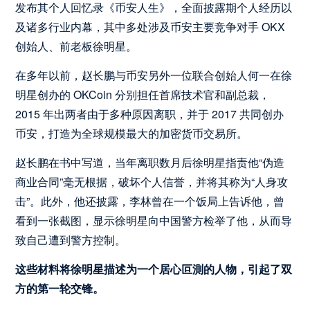
发布其个人回忆录《币安人生》，全面披露期个人经历以
及诸多行业内幕，其中多处涉及币安主要竞争对手 OKX
创始人、前老板徐明星。
在多年以前，赵长鹏与币安另外一位联合创始人何一在徐
明星创办的 OKCoin 分别担任首席技术官和副总裁，
2015 年出两者由于多种原因离职，并于 2017 共同创办
币安，打造为全球规模最大的加密货币交易所。
赵长鹏在书中写道，当年离职数月后徐明星指责他“伪造
商业合同”毫无根据，破坏个人信誉，并将其称为“人身攻
击”。此外，他还披露，李林曾在一个饭局上告诉他，曾
看到一张截图，显示徐明星向中国警方检举了他，从而导
致自己遭到警方控制。
这些材料将徐明星描述为一个居心叵測的人物，引起了双
方的第一轮交锋。