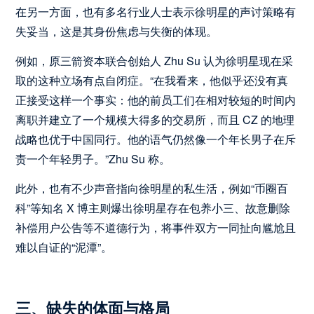
在另一方面，也有多名行业人士表示徐明星的声讨策略有
失妥当，这是其身份焦虑与失衡的体现。
例如，原三箭资本联合创始人 Zhu Su 认为徐明星现在采
取的这种立场有点自闭症。“在我看来，他似乎还没有真
正接受这样一个事实：他的前员工们在相对较短的时间内
离职并建立了一个规模大得多的交易所，而且 CZ 的地理
战略也优于中国同行。他的语气仍然像一个年长男子在斥
责一个年轻男子。”Zhu Su 称。
此外，也有不少声音指向徐明星的私生活，例如“币圈百
科”等知名 X 博主则爆出徐明星存在包养小三、故意删除
补偿用户公告等不道德行为，将事件双方一同扯向尴尬且
难以自证的“泥潭”。
三、缺失的体面与格局