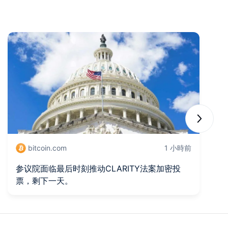
Next sli
bitcoin.com
1 小時前
参议院面临最后时刻推动CLARITY法案加密投
S
票，剩下一天。
胁