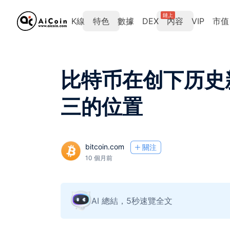
鏈上
K線
特色
數據
DEX
內容
VIP
市值
比特币在创下历史
三的位置
bitcoin.com
關注
10 個月前
AI 總結，5秒速覽全文