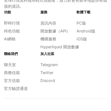
全球行情資料應用程式領跑者，致力於更有效率地提供有價
值的資訊。
功能
服務
軟體下載
即時行情
資訊內容
PC版
特色功能
開放數據（API）
Android版
AI網格
機構服務
iOS版
Hyperliquid 開放數據
聯絡我們
加入社區
聊天室
Telegram
商務信箱
Twitter
官方信箱
Discord
官方驗證通道