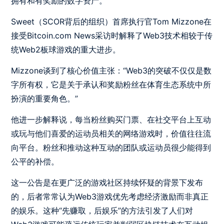
拥有和有奖励的数字资产。
Sweet（SCOR背后的组织）首席执行官Tom Mizzone在
接受Bitcoin.com News采访时解释了Web3技术相较于传
统Web2板球游戏的重大进步。
Mizzone谈到了核心价值主张：“Web3的突破不仅仅是数
字所有权，它是关于承认和奖励粉丝在体育生态系统中所
扮演的重要角色。”
他进一步解释说，每当粉丝购买门票、在社交平台上互动
或玩与他们喜爱的运动员相关的网络游戏时，价值往往流
向平台。粉丝和推动这种互动的团队或运动员很少能得到
公平的补偿。
这一公告是在更广泛的游戏社区持续怀疑的背景下发布
的，后者常常认为Web3游戏优先考虑经济激励而非真正
的娱乐。这种“先赚取，后娱乐”的方法引发了人们对