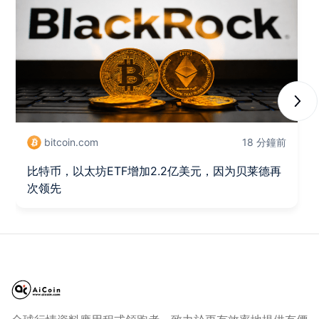
Next
bitcoin.com
18 分鐘前
比特币，以太坊ETF增加2.2亿美元，因为贝莱德再
次领先