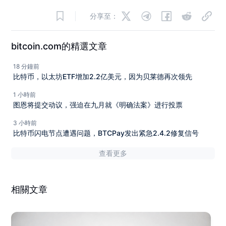
分享至：
bitcoin.com的精選文章
18 分鐘前
比特币，以太坊ETF增加2.2亿美元，因为贝莱德再次领先
1 小時前
图恩将提交动议，强迫在九月就《明确法案》进行投票
3 小時前
比特币闪电节点遭遇问题，BTCPay发出紧急2.4.2修复信号
查看更多
相關文章