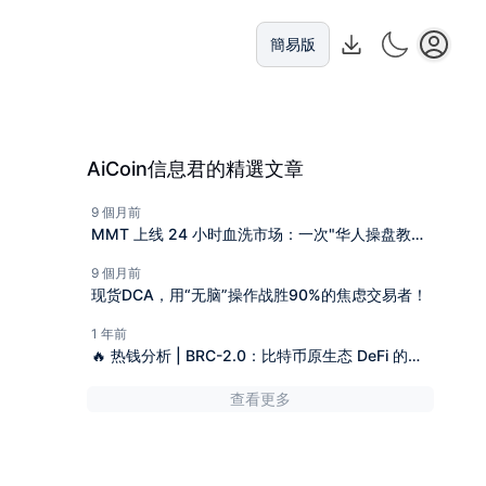
簡易版
AiCoin信息君的精選文章
9 個月前
MMT 上线 24 小时血洗市场：一次"华人操盘教科
书式收割"
9 個月前
现货DCA，用“无脑”操作战胜90%的焦虑交易者！
1 年前
🔥 热钱分析 | BRC-2.0：比特币原生态 DeFi 的下
一站叙事
查看更多