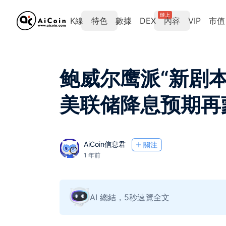
鏈上
K線
特色
數據
DEX
內容
VIP
市值
鲍威尔鹰派“新剧
美联储降息预期再
AiCoin信息君
關注
1 年前
AI 總結，5秒速覽全文