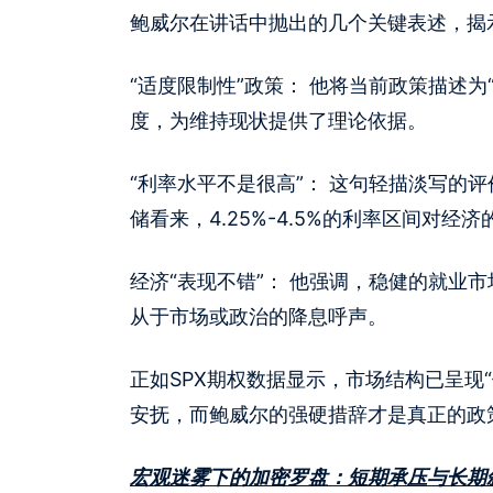
鲍威尔在讲话中抛出的几个关键表述，揭
“适度限制性”政策： 他将当前政策描述
度，为维持现状提供了理论依据。
“利率水平不是很高”： 这句轻描淡写的
储看来，4.25%-4.5%的利率区间对
经济“表现不错”： 他强调，稳健的就业
从于市场或政治的降息呼声。
正如SPX期权数据显示，市场结构已呈现
安抚，而鲍威尔的强硬措辞才是真正的政
宏观迷雾下的加密罗盘：短期承压与长期