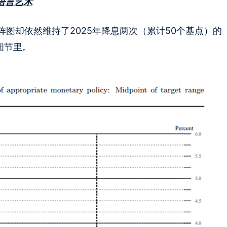
语言艺术
图却依然维持了2025年降息两次（累计50个基点）的
细节里。