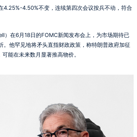
.25%-4.50%不变，连续第四次会议按兵不动，符合
well）在6月18日的FOMC新闻发布会上，为市场期待已
折。他罕见地将矛头直指财政政策，称特朗普政府加征
，可能在未来数月显著推高物价。