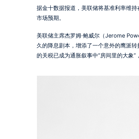
据金十数据报道，美联储将基准利率维持在4
市场预期。
美联储主席杰罗姆·鲍威尔（Jerome Po
久的降息剧本，增添了一个意外的鹰派转
的关税已成为通胀叙事中“房间里的大象”