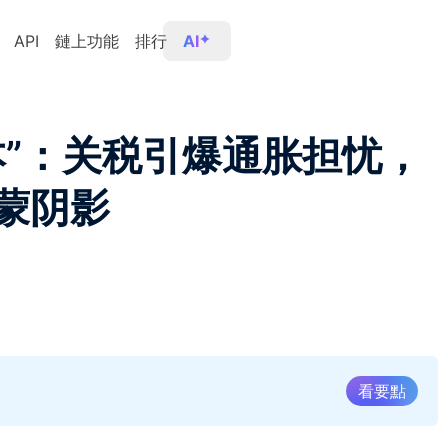
API
鏈上功能
排行
AI
本”：关税引爆通胀担忧，
蒙阴影
看要點