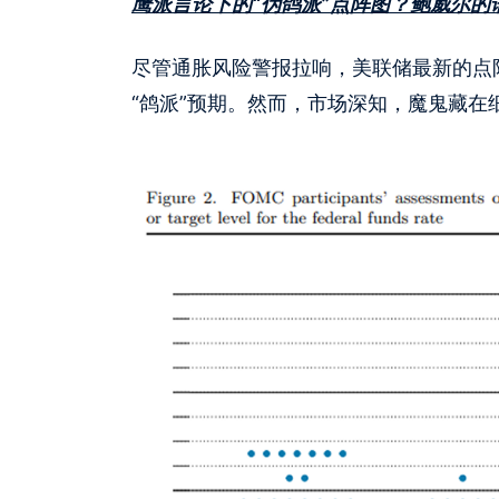
鹰派言论下的“伪鸽派”点阵图？鲍威尔的
尽管通胀风险警报拉响，美联储最新的点阵
“鸽派”预期。然而，市场深知，魔鬼藏在