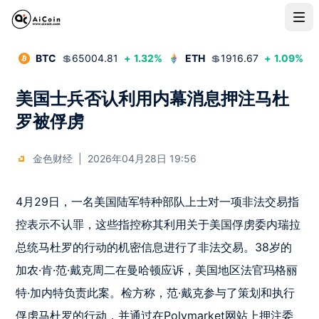
BTC
💲
65004.81
+
1.32
%
ETH
💲
1916.67
+
1.09
%
美国士兵否认利用内幕消息押注马杜
罗被俘虏
金色财经
|
2026年04月28日 19:56
4月29日，一名美国陆军特种部队上士对一项非法交易指
控表示不认罪，这些指控称其利用关于美国俘虏委内瑞拉
总统马杜罗的行动的机密信息进行了非法交易。38岁的
加农·肯·范·戴克周二在曼哈顿应诉，美国地区法官玛格丽
特·加内特负责此案。检方称，范·戴克参与了策划和执行
俘虏马杜罗的行动，并通过在Polymarket网站上押注委