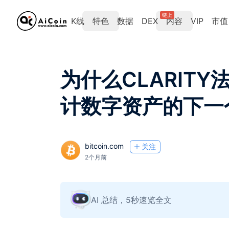
链上
K线
特色
数据
DEX
内容
VIP
市值
为什么CLARIT
计数字资产的下一
bitcoin.com
关注
2个月前
AI 总结，5秒速览全文