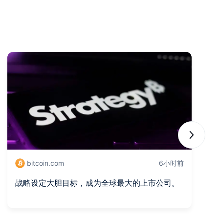
Next sli
bitcoin.com
6小时前
战略设定大胆目标，成为全球最大的上市公司。
卢
晰