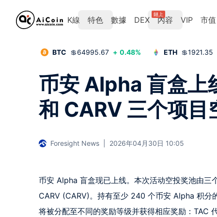
鏈上
K線
特色
數據
DEX
內容
VIP
市值
BTC
💲
64995.67
+
0.48
%
ETH
💲
1921.35
币安 Alpha 盲盒上
和 CARV 三个项目
Foresight News
|
2026年04月30日 10:05
币安 Alpha 盲盒现已上线。本次活动空投奖池由三个项目组成：T
CARV (CARV)。持有至少 240 个币安 Alph
将被分配至不同的奖励等级并获得相应奖励：TAC 代币 1,87