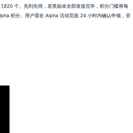
40 个或 1,820 个。先到先得，若奖励未全部发放完毕，积分门槛将每
pha 积分。用户需在 Alpha 活动页面 24 小时内确认申领，否