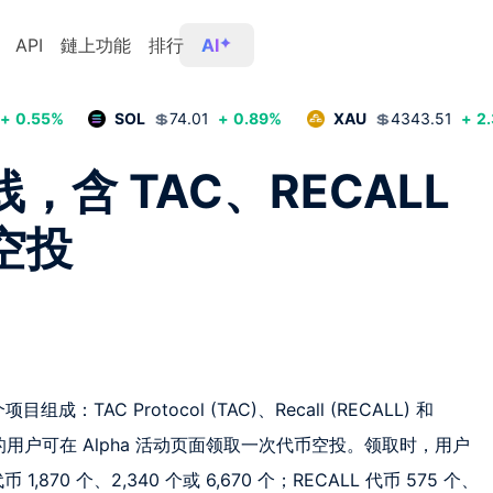
API
鏈上功能
排行
AI
+
0.55
%
SOL
💲
74.01
+
0.89
%
XAU
💲
4343.51
+
2
线，含 TAC、RECALL
空投
AC Protocol (TAC)、Recall (RECALL) 和 
a 积分的用户可在 Alpha 活动页面领取一次代币空投。领取时，用户
0 个、2,340 个或 6,670 个；RECALL 代币 575 个、