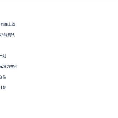
界杯页面上线
动功能测试
资计划
6亿美元算力交付
易仓位
资计划