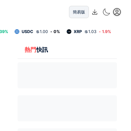
簡易版
.39
%
USDC
💲
1.00
-
0
%
XRP
💲
1.03
-
1.9
%
熱門
快訊