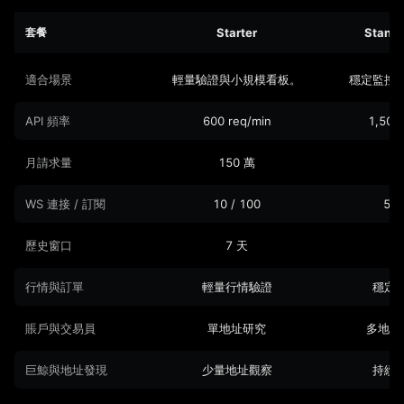
套餐
Starter
Stand
套餐對比
適合場景
輕量驗證與小規模看板。
穩定監控
API 頻率
600 req/min
1,500
月請求量
150 萬
50
WS 連接 / 訂閱
10 / 100
50 
歷史窗口
7 天
3
行情與訂單
輕量行情驗證
穩定
賬戶與交易員
單地址研究
多地址
巨鯨與地址發現
少量地址觀察
持續