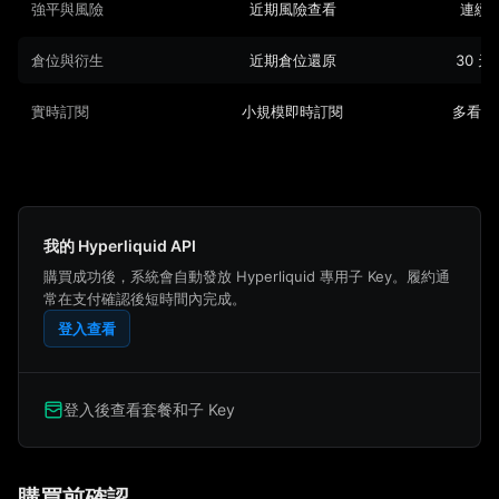
強平與風險
近期風險查看
連續
倉位與衍生
近期倉位還原
30 
實時訂閱
小規模即時訂閱
多看板
我的 Hyperliquid API
購買成功後，系統會自動發放 Hyperliquid 專用子 Key。履約通
常在支付確認後短時間內完成。
登入查看
登入後查看套餐和子 Key
購買前確認