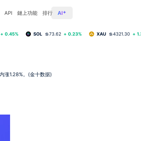
API
鏈上功能
排行
AI
+
0.45
%
SOL
💲
73.62
+
0.23
%
XAU
💲
4321.30
+
1
涨1.28%。(金十数据)