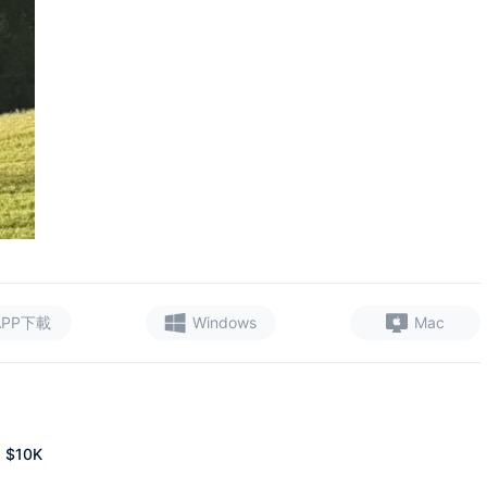
APP下載
Windows
Mac
$10K