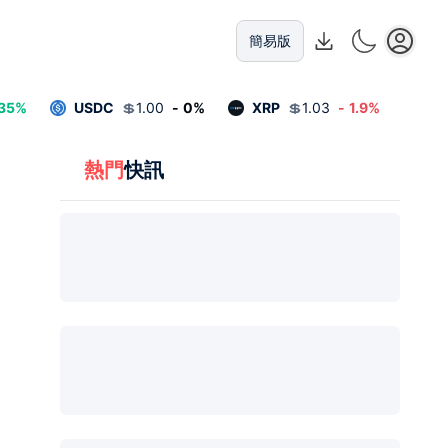
簡易版
.35
%
USDC
💲
1.00
-
0
%
XRP
💲
1.03
-
1.9
%
熱門
快訊