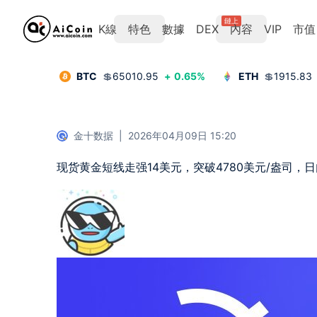
鏈上
K線
特色
數據
DEX
內容
VIP
市值
BTC
💲
65010.95
+
0.65
%
ETH
💲
1915.83
金十数据
|
2026年04月09日 15:20
现货黄金短线走强14美元，突破4780美元/盎司，日内