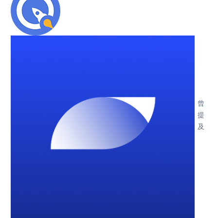
曾
提
及