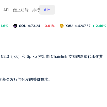
API
鏈上功能
排行
AI
1.6
%
SOL
💲
73.24
-
0.91
%
XAU
💲
4267.57
+
2.46
%
3 万亿）和 Spiko 推出由 Chainlink 支持的新型代币化共
代币化基金发行与分发的关键技术。