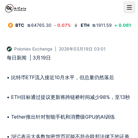
BTC
💲
64765.30
-
0.07
%
ETH
💲
1911.59
+
0.06
%
Poloniex Exchange
|
2026年03月19日 03:01
每日新闻  | 3月19日

• 比特币ETF流入接近10月水平，但总量仍然落后

• ETH目标通过提议更新将跨链桥时间减少98%，至13秒

• Tether推出针对智能手机和消费级GPU的AI训练

• SEC表示大多数加密货币可能不符合联邦法律下的证券