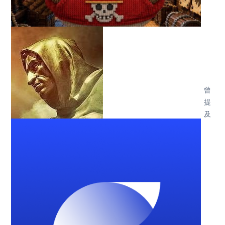
曾
提
及