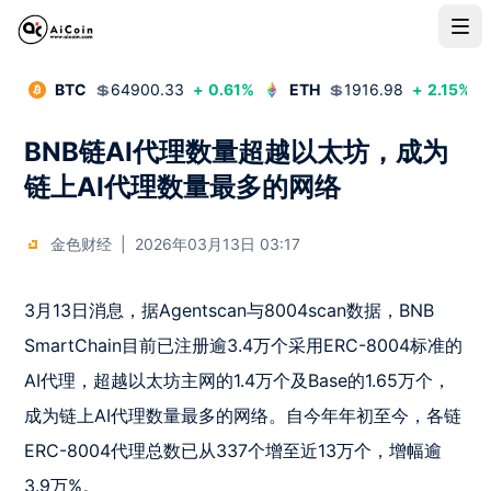
BTC
💲
64900.33
+
0.61
%
ETH
💲
1916.98
+
2.15
%
BNB链AI代理数量超越以太坊，成为
链上AI代理数量最多的网络
金色财经
|
2026年03月13日 03:17
3月13日消息，据Agentscan与8004scan数据，BNB 
SmartChain目前已注册逾3.4万个采用ERC-8004标准的
AI代理，超越以太坊主网的1.4万个及Base的1.65万个，
成为链上AI代理数量最多的网络。自今年年初至今，各链
ERC-8004代理总数已从337个增至近13万个，增幅逾
3.9万%。 
