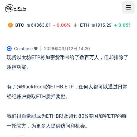
BTC
💲
64863.81
-
0.06
%
ETH
💲
1915.29
+
0.05
%
Coinbase 🛡️
|
2026年03月12日 14:20
现货以太坊ETP将加密货币带给了数百万人，但却排除了
质押功能。

有了@BlackRock的ETHB ETP，任何人都可以通过日常
经纪账户赚取ETH质押奖励。

我们很自豪能成为ETHB以及超过80%美国加密ETP的唯
一托管方，为更多人提供访问和机会。