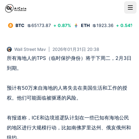
BTC
💲
65173.87
+
0.87
%
ETH
💲
1923.36
+
0.54
%
Wall Street Mav
|
2026年01月31日 20:38
所有海地人的TPS（临时保护身份）将于下周二，2月3日
到期。

预计有50万来自海地的人将失去在美国生活和工作的授
权。他们可能面临被驱逐的风险。

有报道称，ICE和边境巡逻队计划在一些已知有海地公民
的地区进行大规模行动，比如南佛罗里达州、俄亥俄州和
纽约。
