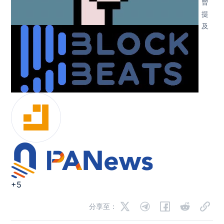
曾
提
及
+5
分享至：