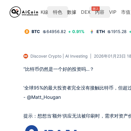
鏈上
K線
特色
數據
DEX
內容
VIP
市值
BTC
💲
64956.82
+
0.91
%
ETH
💲
1915.28
Discover Crypto | AI Investing
|
2026年01月23日 18
“比特币仍然是一个好的投资吗...？

‘全球95%的最大投资者完全没有接触比特币，但超过9
- @Matt_Hougan  

提示：想想当‘额外’供应无法被印刷时，需求对资产