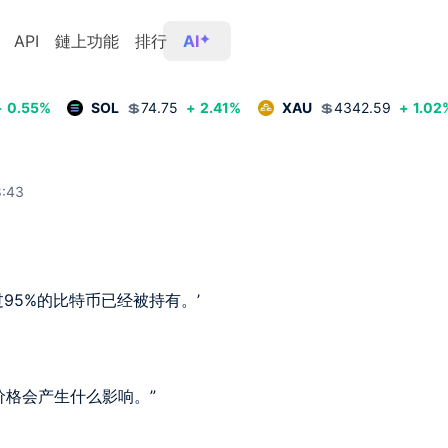
API
鏈上功能
排行
AI
+
0.55
%
SOL
💲
74.75
+
2.41
%
XAU
💲
4342.59
+
1.02
:43
5%的比特币已经被持有。’  

价格会产生什么影响。”