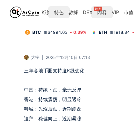
鏈上
K線
特色
數據
DEX
內容
VIP
市值
BTC
💲
64994.63
-
0.39
%
ETH
💲
1918.84
大宇
|
2025年12月10日 07:13
三年各地币圈支持度K线变化

中国：持续下跌，毫无反弹

香港：持续震荡，明显遇冷

狮城：先涨后跌，近期崩盘

迪拜：稳健向上，近期暴涨
