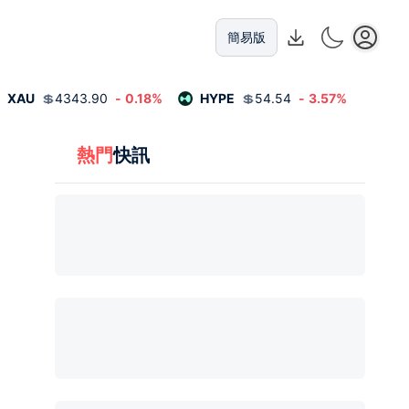
簡易版
XAU
💲
4343.90
-
0.18
%
HYPE
💲
54.54
-
3.57
%
熱門
快訊