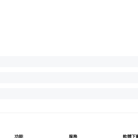
功能
服務
軟體下