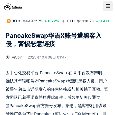
BTC
💲
64972.75
+
0.72
%
ETH
💲
1918.20
+
0.47
%
PancakeSwap华语X账号遭黑客入
侵，警惕恶意链接
AiCoin
|
2025年10月08日 01:47
去中心化交易平台 PancakeSwap 在 X 平台发布声明，
确认其华语账号@PancakeSwapzh遭到黑客入侵。用户
被警告勿点击近期发布的任何链接或与相关帖子互动。官
方团队已着手调查并处理此事件，后续更新将仅通过
@PancakeSwap官方账号发布。据悉，黑客曾利用该账
号推广名为“Sir Pancake（煎饼先生）”的 Meme币，目