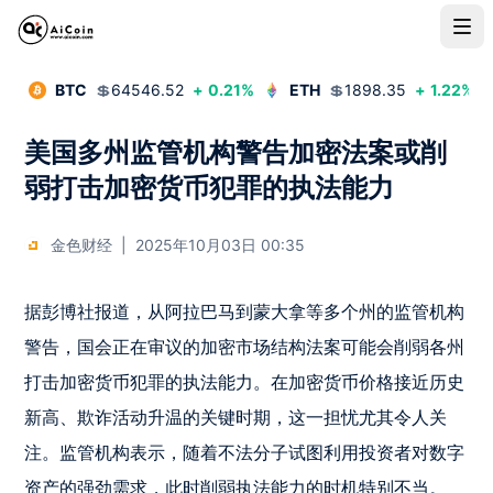
BTC
💲
64546.52
+
0.21
%
ETH
💲
1898.35
+
1.22
%
美国多州监管机构警告加密法案或削
弱打击加密货币犯罪的执法能力
金色财经
|
2025年10月03日 00:35
据彭博社报道，从阿拉巴马到蒙大拿等多个州的监管机构
警告，国会正在审议的加密市场结构法案可能会削弱各州
打击加密货币犯罪的执法能力。在加密货币价格接近历史
新高、欺诈活动升温的关键时期，这一担忧尤其令人关
注。监管机构表示，随着不法分子试图利用投资者对数字
资产的强劲需求，此时削弱执法能力的时机特别不当。