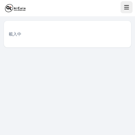
CASHCAT Solana DEX 代幣行情
查看 CASHCAT（CASHCAT）在 Solana 上的 DEX 即時價格 $
DEX 代幣行情列表
載入中