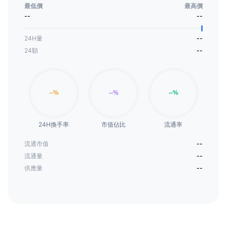
导整个王国的神秘资源流动。
最低價
最高價
--
--
24H量
--
24額
--
24H換手率
市值佔比
流通率
流通市值
--
流通量
--
供應量
--