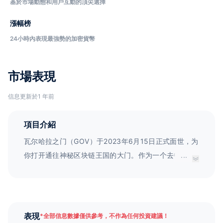
基於市場動態和用戶互動的頂尖選擇
漲幅榜
24小時內表現最強勢的加密貨幣
市場表現
信息更新於1 年前
項目介紹
瓦尔哈拉之门（GOV）于2023年6月15日正式面世，为
你打开通往神秘区块链王国的大门。作为一个去中心化
...
的堡垒，瓦尔哈拉之门通过强大的权益证明共识机制，
类似于强大的Mjölnir，实现了可扩展性和低费用的征
服。GOV象征着神圣的力量，赋予你处理重要交易和保
护重要数据的责任。同时，你还可以铸造治理符文，引
表現
*
全部信息數據僅供參考，不作為任何投資建議！