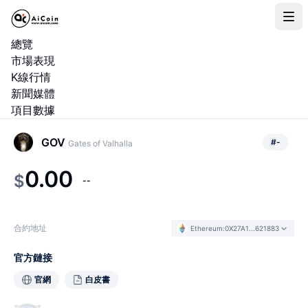
總覽
市場表現
K線行情
新聞媒體
項目數據
GOV
#
-
Gates of Valhalla
0.00
$
--
合約地址
Ethereum
:
0X27A1...621883
官方鏈接
官網
白皮書