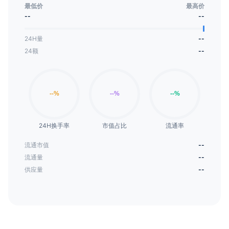
导整个王国的神秘资源流动。
最低价
最高价
--
--
24H量
--
24额
--
24H换手率
市值占比
流通率
流通市值
--
流通量
--
供应量
--