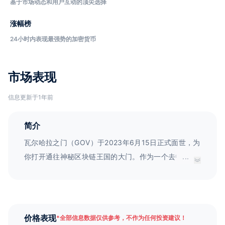
基于市场动态和用户互动的顶尖选择
涨幅榜
24小时内表现最强势的加密货币
市场表现
信息更新于1年前
简介
瓦尔哈拉之门（GOV）于2023年6月15日正式面世，为
你打开通往神秘区块链王国的大门。作为一个去中心化
...
的堡垒，瓦尔哈拉之门通过强大的权益证明共识机制，
类似于强大的Mjölnir，实现了可扩展性和低费用的征
服。GOV象征着神圣的力量，赋予你处理重要交易和保
护重要数据的责任。同时，你还可以铸造治理符文，引
价格表现
*
全部信息数据仅供参考，不作为任何投资建议！