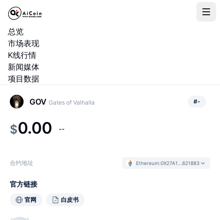
总览
市场表现
K线行情
新闻媒体
项目数据
GOV
#
-
Gates of Valhalla
0.00
$
--
合约地址
Ethereum
:
0X27A1...621883
官方链接
官网
白皮书