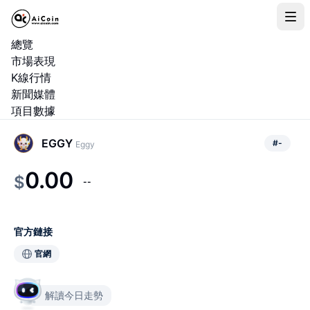
總覽
市場表現
K線行情
新聞媒體
項目數據
EGGY
#
-
Eggy
0.00
$
--
官方鏈接
官網
解讀今日走勢