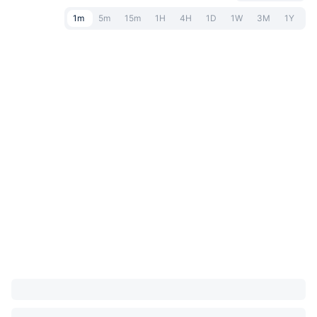
1m
5m
15m
1H
4H
1D
1W
3M
1Y