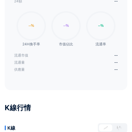
24額
--
24H換手率
市值佔比
流通率
流通市值
--
流通量
--
供應量
--
K線行情
K線