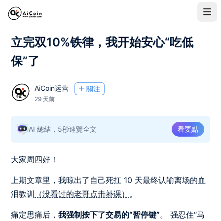
立完双10%铁律，我开始安心“吃低
保”了
AiCoin运营
關注
29 天前
AI 總結，5秒速覽全文
看要點
大家周四好！
上期文章里，我晾出了自己死扛 10 天最终认输离场的血
泪教训
（没看过的老哥点击补课）
。
痛定思痛后，
我强制按下了交易的“暂停键”
。 强忍住“马