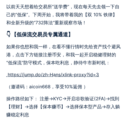
以前天天想着给交易所“送学费”，现在每天先去领一下自
己的“低保”。下周开始，我将带着我的【双 10% 铁律】
和全新升级的“732阵法”重新观察市场！
👇 【低保流交易员专属通道】
如果你也想和我一样，在看不懂行情时先给资产找个避风
港，点击下方链接注册币安，和我一起开启稳健理财的
“低保流”防守模式，保本吃利息，静待牛市新时机：
https://jump.do/zh-Hans/xlink-proxy?id=3
（邀请码：aicoin668，享受10%返佣 ）
操作路径如下： 注册→KYC→开启谷歌验证(2FA)→找到
【理财】→选择【保本赚币】→选择保本型产品→存入躺
赚稳定利息