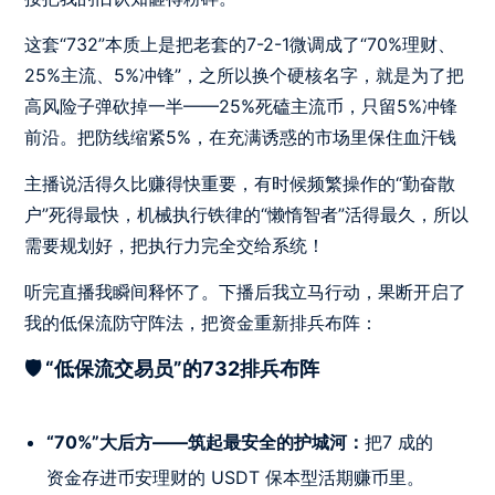
这套“732”本质上是把老套的7-2-1微调成了“70%理财、
25%主流、5%冲锋”，之所以换个硬核名字，就是为了把
高风险子弹砍掉一半——25%死磕主流币，只留5%冲锋
前沿。把防线缩紧5%，在充满诱惑的市场里保住血汗钱
主播说活得久比赚得快重要，有时候频繁操作的“勤奋散
户”死得最快，机械执行铁律的“懒惰智者”活得最久，所以
需要规划好，把执行力完全交给系统！
听完直播我瞬间释怀了。下播后我立马行动，果断开启了
我的低保流防守阵法，把资金重新排兵布阵：
🛡️ “低保流交易员”的732排兵布阵
“70%”大后方——筑起最安全的护城河：
把7 成的
资金存进币安理财的 USDT 保本型活期赚币里。