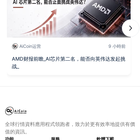
Next
AiCoin运营
9 小時前
AMD财报前瞻_AI芯片第二名，能否向英伟达发起挑
战_
全球行情資料應用程式領跑者，致力於更有效率地提供有價
值的資訊。
功能
服務
軟體下載