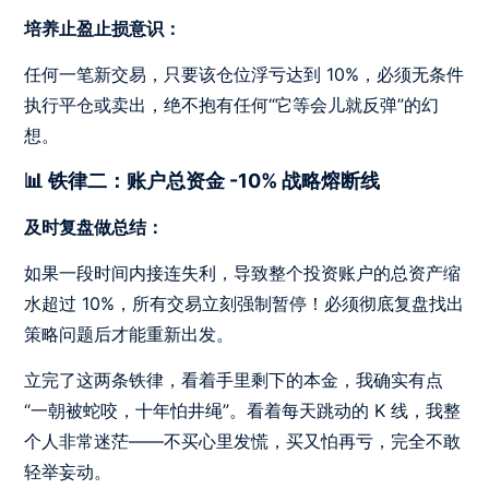
培养止盈止损意识：
任何一笔新交易，只要该仓位浮亏达到 10%，必须无条件
执行平仓或卖出，绝不抱有任何“它等会儿就反弹”的幻
想。
📊 铁律二：账户总资金 -10% 战略熔断线
及时复盘做总结：
如果一段时间内接连失利，导致整个投资账户的总资产缩
水超过 10%，所有交易立刻强制暂停！必须彻底复盘找出
策略问题后才能重新出发。
立完了这两条铁律，看着手里剩下的本金，我确实有点
“一朝被蛇咬，十年怕井绳”。看着每天跳动的 K 线，我整
个人非常迷茫——不买心里发慌，买又怕再亏，完全不敢
轻举妄动。