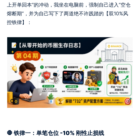
上开单回本”的冲动，我坐在电脑前，强制自己进入“空仓
熔断期”，并为自己写下了两道绝不许践踏的【双10%风
控铁律】：
🛑 铁律一：单笔仓位 -10% 刚性止损线