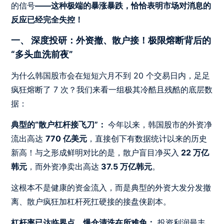
的信号
——这种极端的暴涨暴跌，恰恰表明市场对消息的
反应已经完全失控！
一、 深度投研：外资撤、散户接！极限熔断背后的
“多头血洗前夜”
为什么韩国股市会在短短六月不到 20 个交易日内，足足
疯狂熔断了 7 次？我们来看一组极其冷酷且残酷的底层数
据：
典型的“散户杠杆接飞刀”：
今年以来，韩国股市的外资净
流出高达
770 亿美元
，直接创下有数据统计以来的历史
新高！与之形成鲜明对比的是，散户盲目净买入
22 万亿
韩元
，而外资净卖出高达
37.5 万亿韩元
。
这根本不是健康的资金流入，而是典型的外资大发分发撤
离、散户疯狂加杠杆死扛硬接的接盘侠剧本。
杠杆率已达临界点，爆仓清洗在所难免：
投资利润最丰