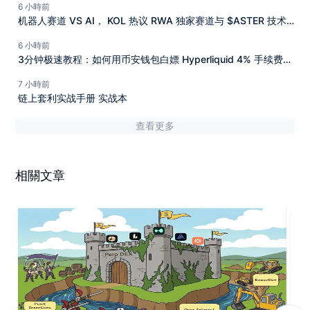
6 小時前
机器人赛道 VS AI， KOL 热议 RWA 独家赛道与 $ASTER 技术
面突破抓紧机会！
6 小時前
3分钟极速教程：如何用币安钱包白嫖 Hyperliquid 4% 手续费返
佣？
7 小時前
链上套利实战手册 实战本
查看更多
相關文章