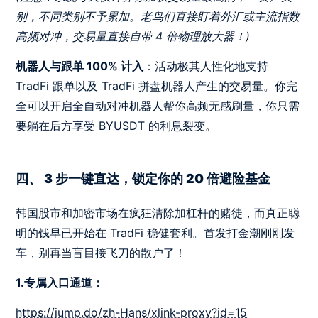
别，不同类别不予累加。老鸟们直接盯着外汇或主流指数
高频对冲，交易量直接自带 4 倍物理放大器！)
机器人与跟单 100% 计入
：活动极其人性化地支持
TradFi 跟单以及 TradFi 拼盘机器人产生的交易量。你完
全可以开启全自动对冲机器人帮你高频无感刷量，你只需
要躺在后方享受 BYUSDT 的利息裂变。
四、 3 步一键直达，锁定你的 20 倍避险基金
韩国股市和加密市场在疯狂清除加杠杆的赌徒，而真正聪
明的钱早已开始在 TradFi 稳健套利。首发打金潮刚刚发
车，别再当盲目接飞刀的散户了！
1.专属入口通道：
https://jump.do/zh-Hans/xlink-proxy?id=15