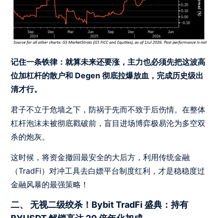
记住一条铁律：就算未来还要涨，主力也必须先把这波高
位加杠杆的散户和 Degen 彻底拉爆放血，完成历史级出
清才行。
君子不立于危墙之下，防祸于先而不致于后伤情。在整体
杠杆泡沫未被彻底戳破前，盲目进场博弈极易沦为多空双
杀的炮灰。
这时候，将资金撤回最安全的大后方，利用传统金融
（TradFi）对冲工具去白嫖平台制度红利，才是稳稳度过
金融风暴的最强策略！
二、 无视二级绞杀！Bybit TradFi 盛典：持有