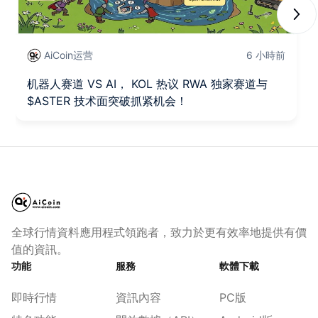
Next
AiCoin运营
6 小時前
机器人赛道 VS AI， KOL 热议 RWA 独家赛道与
$ASTER 技术面突破抓紧机会！
全球行情資料應用程式領跑者，致力於更有效率地提供有價
值的資訊。
功能
服務
軟體下載
即時行情
資訊內容
PC版