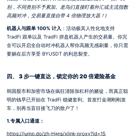
别，不同类别不予累加。老鸟们直接盯着外汇或主流指数
高频对冲，交易量直接自带 4 倍物理放大器！)
机器人与跟单 100% 计入
：活动极其人性化地支持
TradFi 跟单以及 TradFi 拼盘机器人产生的交易量。你完
全可以开启全自动对冲机器人帮你高频无感刷量，你只需
要躺在后方享受 BYUSDT 的利息裂变。
四、 3 步一键直达，锁定你的 20 倍避险基金
韩国股市和加密市场在疯狂清除加杠杆的赌徒，而真正聪
明的钱早已开始在 TradFi 稳健套利。首发打金潮刚刚发
车，别再当盲目接飞刀的散户了！
1.专属入口通道：
https://jump.do/zh-Hans/xlink-proxy?id=15