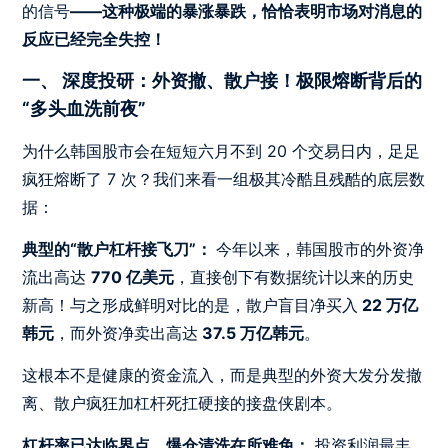
的信号
——这种极端的暴涨暴跌，恰恰表明市场对消息的
反应已经完全失控！
一、 深度投研：外资撤、散户接！极限熔断背后的
“多头血洗前夜”
为什么韩国股市会在短短六月不到 20 个交易日内，足足
疯狂熔断了 7 次？我们来看一组极其冷酷且残酷的底层数
据：
典型的“散户杠杆接飞刀”：
今年以来，韩国股市的外资净
流出高达
770 亿美元
，直接创下有数据统计以来的历史
新高！与之形成鲜明对比的是，散户盲目净买入
22 万亿
韩元
，而外资净卖出高达
37.5 万亿韩元
。
这根本不是健康的资金流入，而是典型的外资大发分发撤
离、散户疯狂加杠杆死扛硬接的接盘侠剧本。
杠杆率已达临界点，爆仓清洗在所难免：
投资利润最丰