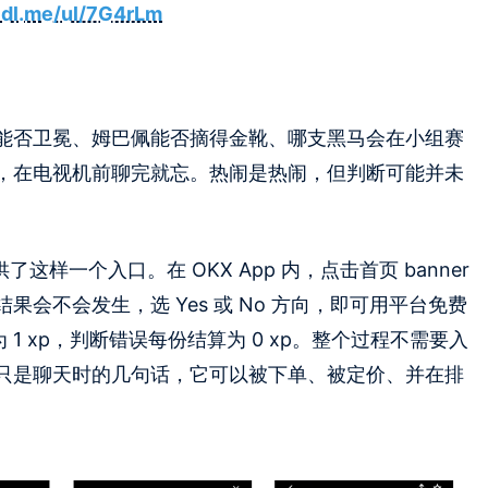
yidl.me/ul/7G4rLm
能否卫冕、姆巴佩能否摘得金靴、哪支黑马会在小组赛
，在电视机前聊完就忘。热闹是热闹，但判断可能并未
了这样一个入口。在 OKX App 内，点击首页 banner
会不会发生，选 Yes 或 No 方向，即可用平台免费
 1 xp，判断错误每份结算为 0 xp。整个过程不需要入
只是聊天时的几句话，它可以被下单、被定价、并在排