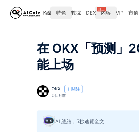
鏈上
K線
特色
數據
DEX
內容
VIP
市值
在 OKX「预测」
能上场
OKX
關注
2 個月前
AI 總結，5秒速覽全文