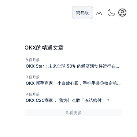
簡易版
OKX的精選文章
8 個月前
OKX Star：未来全球 50% 的经济活动将运行在区
块链上
9 個月前
OKX 新手商家：小白放心跟，手把手带你搞定第一
单
9 個月前
OKX C2C商家： 我为什么敢「冻结赔付」？
查看更多