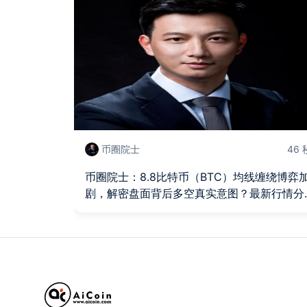
币圈院士
46
币圈院士：8.8比特币（BTC）均线缠绕博弈
剧，解密盘面背后多空真实意图？最新行情分
及操作建议解析