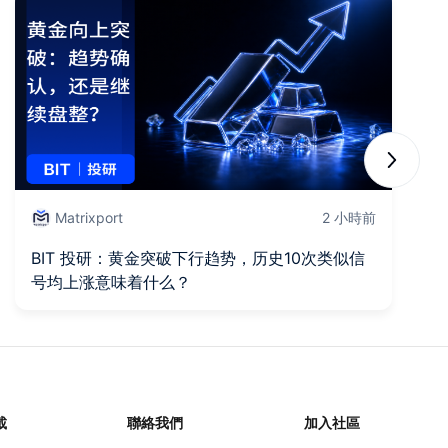
Next sli
Matrixport
2 小時前
BIT 投研：黄金突破下行趋势，历史10次类似信
C
号均上涨意味着什么？
抄
載
聯絡我們
加入社區