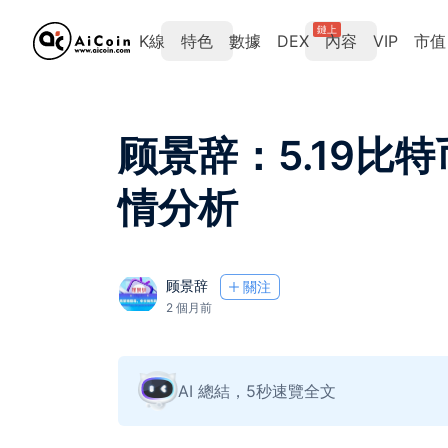
鏈上
K線
特色
數據
DEX
內容
VIP
市值
顾景辞：5.19比
情分析
顾景辞
關注
2 個月前
AI 總結，5秒速覽全文