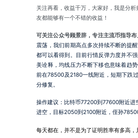
关注再看，收益千万，大家好，我是分析
友都能够有一个不错的收益！
可关注公众号顾景辞，专注主流币指导布
震荡，我们前期高点多次持续不断的提醒
都可以看得到。目前行情反弹力度并不强
美诠释，均线压力不断下移也意味着趋势
前在78500及2180一线附近，短期
分修复。
操作建议：比特币77200到77600附近进空
进空，目标2050到2100附近，侄孙7850
每天都在，并不是为了证明胜率有多高，