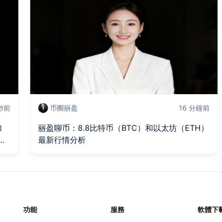
 秒前
币圈丽盈
16 分鐘前
加
丽盈聊币：8.8比特币（BTC）和以太坊（ETH）
析
最新行情分析
功能
服務
軟體下