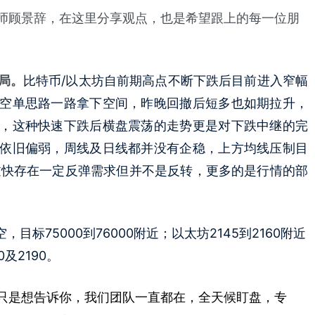
师顾景辞，在这里分享观点，也是希望跟上的每一位朋
局。
比特币/以太坊自前期高点不断下跌后目前进入窄幅
空单思路一路拿下空间，昨晚回撤后短多也如期拉升，
，这种快速下跌后横盘震荡的走势更是对下跌中继的完
依旧偏弱，周线及日线都并没有企稳，上方均线压制目
下跌过快存在一定反弹需求但并不是反转，更多的是行情的部
，目标75000到76000附近；以太坊2145到2160附近
0及2190。
只是想告诉你，我们团队一直都在，全天候盯盘，专