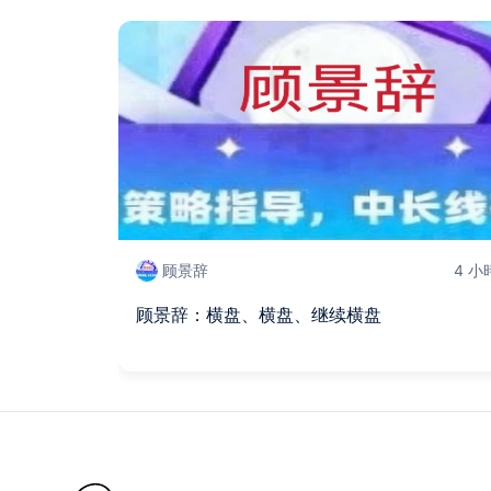
顾景辞
4 小
顾景辞：横盘、横盘、继续横盘