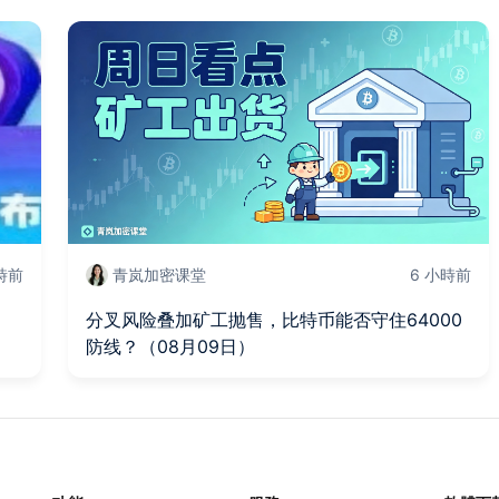
時前
青岚加密课堂
6 小時前
分叉风险叠加矿工抛售，比特币能否守住64000
防线？（08月09日）