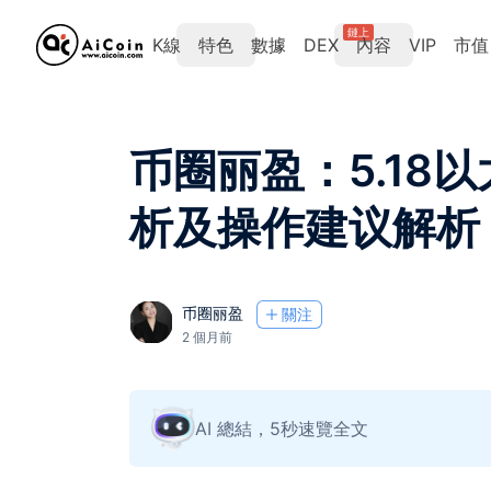
鏈上
K線
特色
數據
DEX
內容
VIP
市值
币圈丽盈：5.18
析及操作建议解析
币圈丽盈
關注
2 個月前
AI 總結，5秒速覽全文