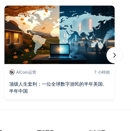
Next sli
AiCoin运营
7 小時前
顶级人生套利：一位全球数字游民的半年美国、
币
半年中国
析