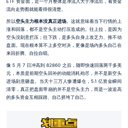
ETF 资金面，近一个月整体是净流入大于净流出，看资金
流向走势图就能看得很清楚。
所以
空头主力根本没真正进场
。这就意味着当下行情的上
涨和回落，都不是空头主动打压造成的。往上拉，是因为
空头没刻意拦压；往下跌，是多头自身上攻乏力、推不动
盘面。现在根本算不上多空对决，更像是场内多头自己在
来回折腾、自拉自唱。
像 5 月 7 日冲高到 82860 之后，随即快速回落两千多美
元，本质是前期空头回补的动能消耗殆尽，并不是新空头
进场刻意砸盘。当天十三万人惨遭爆仓，5.1 亿资金瞬间
清零，真正把盘面带崩的并不是空头主力，而是一波追高
的多头资金互相踩踏、自己挤垮了自己。