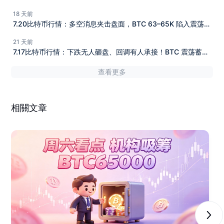
难以向下深调，当下行情该如何看待？
18 天前
7.20比特币行情：多空消息夹击盘面，BTC 63–65K 陷入震荡，
新一轮行情拐点将至！
21 天前
7.17比特币行情：下跌无人砸盘、回调有人承接！BTC 震荡蓄
力，紧盯 63500 支撑
查看更多
相關文章
Next