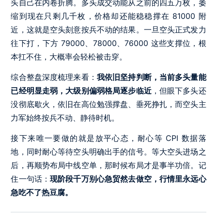
头自己在内卷折腾。多头成交动能从之前的四五万枚，萎
缩到现在只剩几千枚，价格却还能稳稳撑在 81000 附
近，这就是空头刻意按兵不动的结果。一旦空头正式发力
往下打，下方 79000、78000、76000 这些支撑位，根
本扛不住，大概率会轻松被击穿。
综合整盘深度梳理来看：
我依旧坚持判断，当前多头量能
已经明显走弱，大级别偏弱格局逐步临近
，但眼下多头还
没彻底歇火，依旧在高位勉强撑盘、垂死挣扎，而空头主
力军始终按兵不动、静待时机。
接下来唯一要做的就是放平心态，耐心等 CPI 数据落
地，同时耐心等待空头明确出手的信号。等大空头进场之
后，再顺势布局中线空单，那时候布局才是事半功倍。记
住一句话：
现阶段千万别心急贸然去做空，行情里永远心
急吃不了热豆腐。