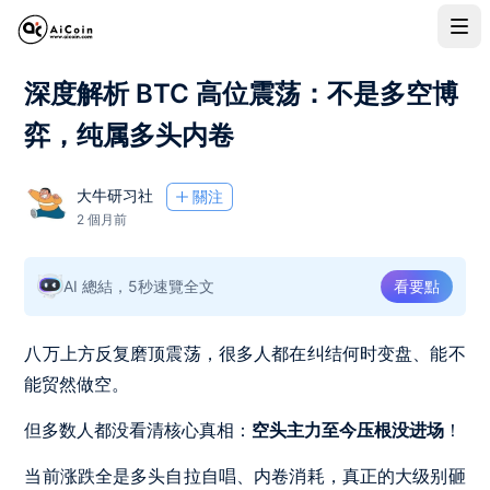
深度解析 BTC 高位震荡：不是多空博
弈，纯属多头内卷
大牛研习社
關注
2 個月前
AI 總結，5秒速覽全文
看要點
八万上方反复磨顶震荡，很多人都在纠结何时变盘、能不
能贸然做空。
但多数人都没看清核心真相：
空头主力至今压根没进场
！
当前涨跌全是多头自拉自唱、内卷消耗，真正的大级别砸