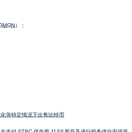
GMGN
）：
税务优化等特定情况下出售比特币
公司仅会在支付 STRC 优先股 11.5%股息及进行税务优化安排等