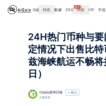
鏈上
K線
特色
數據
DEX
內容
VIP
市值
24H热门币种与要闻
定情况下出售比特
兹海峡航运不畅将
日）
Odaily星球日报
關注
2 個月前