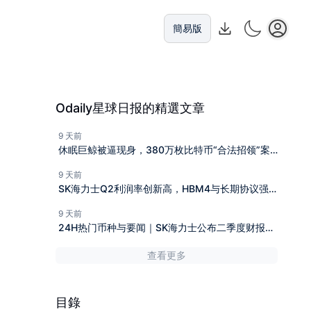
簡易版
Odaily星球日报的精選文章
9 天前
休眠巨鲸被逼现身，380万枚比特币“合法招领”案
迎反转
9 天前
SK海力士Q2利润率创新高，HBM4与长期协议强
化需求可见度
9 天前
24H热门币种与要闻｜SK海力士公布二季度财报；
马斯克身家近乎高位腰斩（7月29日）
查看更多
目錄