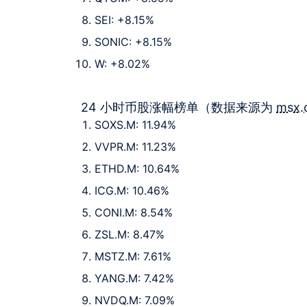
SEI: +8.15%
SONIC: +8.15%
W: +8.02%
24 小时币股涨幅榜单（数据来源为
msx.
SOXS.M: 11.94%
VVPR.M: 11.23%
ETHD.M: 10.64%
ICG.M: 10.46%
CONI.M: 8.54%
ZSL.M: 8.47%
MSTZ.M: 7.61%
YANG.M: 7.42%
NVDQ.M: 7.09%