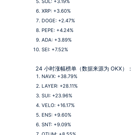
SOL: +3.19%
XRP: +3.60%
DOGE: +2.47%
PEPE: +4.24%
ADA: +3.89%
SEI: +7.52%
24 小时涨幅榜单（数据来源为 OKX）：
NAVX: +38.79%
LAYER: +28.11%
SUI: +23.96%
VELO: +16.17%
ENS: +9.60%
SNT: +9.09%
QTUM: +8.55%