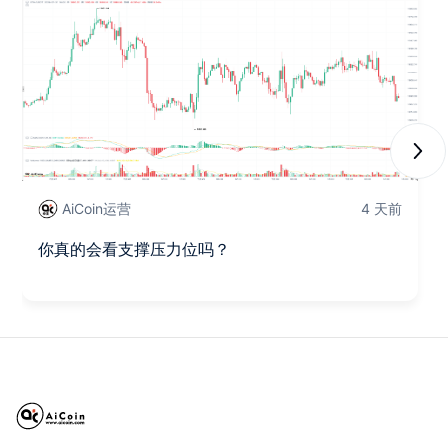
Next
AiCoin运营
4 天前
你真的会看支撑压力位吗？