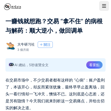
一赚钱就想跑？交易 “拿不住” 的病根
与解药：顺大逆小，做回调单
大牛研习社
關注
3 個月前
AI 總結，5秒速覽全文
看要點
在交易市场中，不少交易者都有这样的 “心病”：账户盈利
了，本该开心，却反而紧张犹豫，最终早早止盈离场，回
头一看行情却一飞冲天，懊恼不已。这到底是心态差，还
是另有隐情？今天我们就来剖析这一交易痛点，并给出切
实的解决之道。