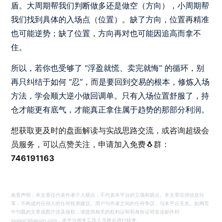
盾。大周期帮我们判断做多还是做空（方向），小周期帮
我们找到具体的入场点（位置）。缺了方向，位置再精准
也可能逆势；缺了位置，方向再对也可能因追高而拿不
住。
所以，若你也受够了 “浮盈就慌、卖完就悔” 的循环，别
再只纠结于如何 “忍”，而是要回到交易的根本，修炼入场
方法，学会顺大逆小做回调单。只有入场位置舒服了，持
仓才能更有底气，才能真正拿住属于趋势的那部分利润。
想获取更及时的盘面解读与实战思路交流，或咨询超级会
员服务，可以点赞关注，申请加入免费🐧群：
746191163
免责声明：本文章仅代表作者个人观点，不代表本平台的立场和观点。本文章仅供信息分
享，不构成对任何人的任何投资建议。用户与作者之间的任何争议，与本平台无关。如网页
中刊载的文章或图片涉及侵权，请提供相关的权利证明和身份证明发送邮件到
support@aicoin.com，本平台相关工作人员将会进行核查。