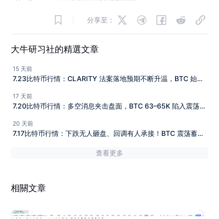
分享至：
大牛研习社的精選文章
15 天前
7.23比特币行情：CLARITY 法案落地预期不断升温，BTC 始终
难以向下深调，当下行情该如何看待？
17 天前
7.20比特币行情：多空消息夹击盘面，BTC 63–65K 陷入震荡，
新一轮行情拐点将至！
20 天前
7.17比特币行情：下跌无人砸盘、回调有人承接！BTC 震荡蓄
力，紧盯 63500 支撑
查看更多
相關文章