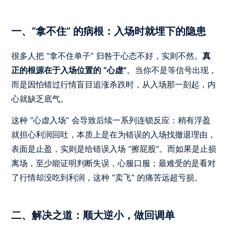
一、“拿不住” 的病根：入场时就埋下的隐患
很多人把 “拿不住单子” 归咎于心态不好，实则不然。
真
正的根源在于入场位置的 “心虚”
。当你不是等信号出现，
而是因怕错过行情盲目追涨杀跌时，从入场那一刻起，内
心就缺乏底气。
这种 “心虚入场” 会导致后续一系列连锁反应：稍有浮盈
就担心利润回吐，本质上是在为错误的入场找撤退理由，
表面是止盈，实则是给错误入场 “擦屁股”。而如果是止损
离场，至少能证明判断失误，心服口服；最难受的是看对
了行情却没吃到利润，这种 “卖飞” 的痛苦远超亏损。
二、解决之道：顺大逆小，做回调单