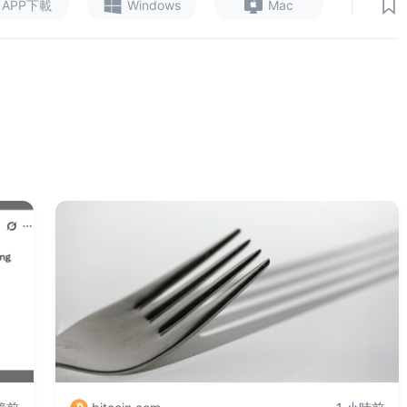
|
APP下載
Windows
Mac