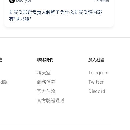
Decrypt
1 小時前
罗宾汉加密负责人解释了为什么罗宾汉链内部
灰
有"两只狼"
7
載
聯絡我們
加入社區
聊天室
Telegram
id版
商務信箱
Twitter
官方信箱
Discord
官方驗證通道