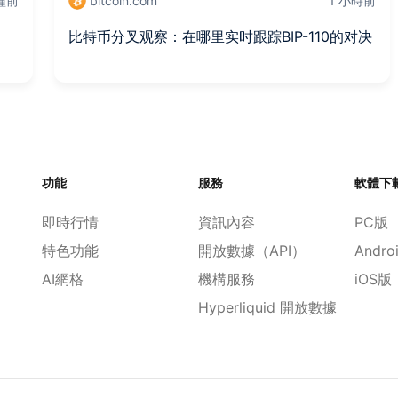
分鐘前
bitcoin.com
1 小時前
比特币分叉观察：在哪里实时跟踪BIP-110的对决
功能
服務
軟體下
即時行情
資訊內容
PC版
特色功能
開放數據（API）
Andro
AI網格
機構服務
iOS版
Hyperliquid 開放數據