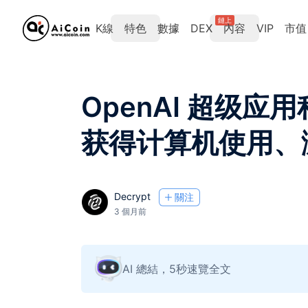
鏈上
K線
特色
數據
DEX
內容
VIP
市值
OpenAI 超级应
获得计算机使用、
Decrypt
關注
3 個月前
AI 總結，5秒速覽全文