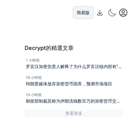
簡易版
Decrypt的精選文章
1 小時前
罗宾汉加密负责人解释了为什么罗宾汉链内部有"两
只狼"
18 小時前
特朗普媒体放弃加密货币国库，预测市场项目
19 小時前
财政部制裁其称为伊朗洗钱数百万的加密货币交易
所
查看更多